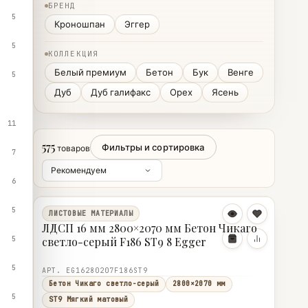
БРЕНД
5
Кроношпан
Эггер
5
КОЛЛЕКЦИЯ
Белый премиум
Бетон
Бук
Венге
5
Дуб
Дуб галифакс
Орех
Ясень
11
575
Фильтры и сортировка
товаров
7
6
5
ЛИСТОВЫЕ МАТЕРИАЛЫ
ЛДСП 16 мм 2800×2070 мм Бетон Чикаго
5
светло-серый F186 ST9 8 Egger
5
АРТ. EG16280207F186ST9
Бетон Чикаго светло-серый
2800×2070 мм
5
ST9 Мягкий матовый