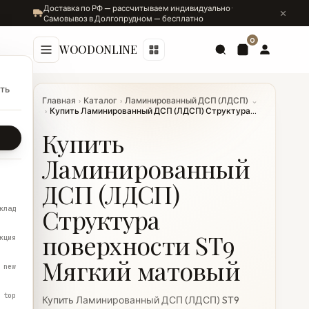
Доставка по РФ — рассчитываем индивидуально ·
Самовывоз в Долгопрудном — бесплатно
0
WOODONLINE
ть
Главная
›
Каталог
›
Ламинированный ДСП (ЛДСП)
⌄
›
Купить Ламинированный ДСП (ЛДСП) Структура...
Купить
Ламинированный
ДСП (ЛДСП)
Структура
клад
поверхности ST9
кция
Мягкий матовый
new
top
Купить Ламинированный ДСП (ЛДСП) ST9