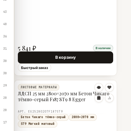
43
40
36
5 841 ₽
В наличии
31
В корзину
30
Быстрый заказ
30
29
ЛИСТОВЫЕ МАТЕРИАЛЫ
ЛДСП 25 мм 2800×2070 мм Бетон Чикаго
20
тёмно-серый F187 ST9 8 Egger
20
АРТ. EG25280207F187ST9
Бетон Чикаго тёмно-серый
2800×2070 мм
17
ST9 Мягкий матовый