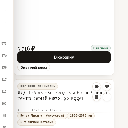
5
5
575
5 716 ₽
В наличии
176
В корзину
Быстрый заказ
139
117
ЛИСТОВЫЕ МАТЕРИАЛЫ
ЛДСП 16 мм 2800×2070 мм Бетон Чикаго
113
тёмно-серый F187 ST9 8 Egger
100
АРТ. EG16280207F187ST9
88
Бетон Чикаго тёмно-серый
2800×2070 мм
ST9 Мягкий матовый
52