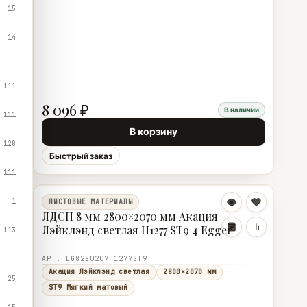
15
14
111
8 096 ₽
В наличии
111
В корзину
128
Быстрый заказ
111
1
ЛИСТОВЫЕ МАТЕРИАЛЫ
ЛДСП 8 мм 2800×2070 мм Акация
Лэйклэнд светлая H1277 ST9 4 Egger
113
АРТ. EG8280207H1277ST9
Акация Лэйклэнд светлая
2800×2070 мм
25
ST9 Мягкий матовый