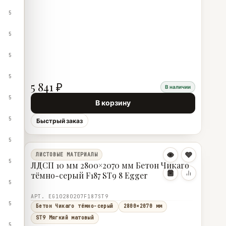
5
5
5
5
5 841 ₽
В наличии
5
В корзину
5
Быстрый заказ
5
ЛИСТОВЫЕ МАТЕРИАЛЫ
5
ЛДСП 10 мм 2800×2070 мм Бетон Чикаго
тёмно-серый F187 ST9 8 Egger
5
АРТ. EG10280207F187ST9
5
Бетон Чикаго тёмно-серый
2800×2070 мм
ST9 Мягкий матовый
5