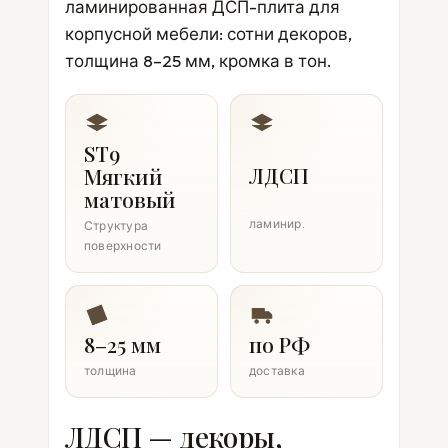
ламинированная ДСП-плита для
корпусной мебели: сотни декоров,
толщина 8–25 мм, кромка в тон.
ST9
ЛДСП
Мягкий
матовый
ламинир.
Структура
поверхности
8–25 мм
по РФ
толщина
доставка
ЛДСП — декоры,