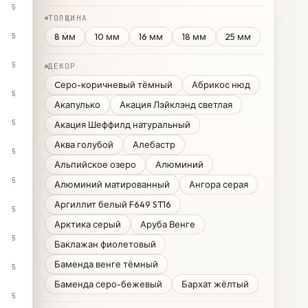
5
ТОЛЩИНА
8 мм
10 мм
16 мм
18 мм
25 мм
5
5
ДЕКОР
Cеро-коричневый тёмный
Абрикос нюд
5
Акапулько
Акация Лэйклэнд светлая
5
Акация Шеффилд натуральный
Аква голубой
Алебастр
5
Альпийское озеро
Алюминий
5
Алюминий матированный
Ангора серая
Аргиллит белый F649 ST16
5
Арктика серый
Аруба Венге
5
Баклажан фиолетовый
Баменда венге тёмный
5
Баменда серо-бежевый
Бархат жёлтый
5