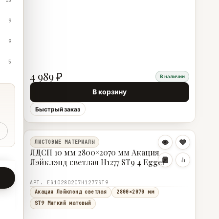
15
9
9
5
4 989 ₽
В наличии
В корзину
Быстрый заказ
ЛИСТОВЫЕ МАТЕРИАЛЫ
ЛДСП 10 мм 2800×2070 мм Акация
Лэйклэнд светлая H1277 ST9 4 Egger
АРТ. EG10280207H1277ST9
Акация Лэйклэнд светлая
2800×2070 мм
ST9 Мягкий матовый