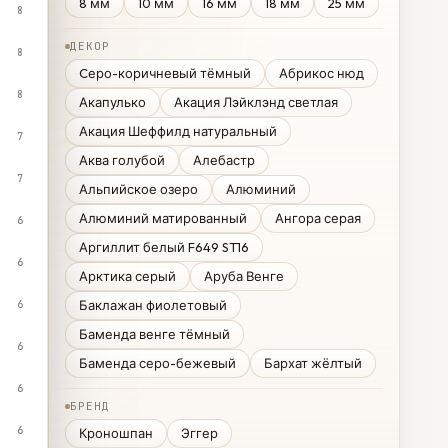
8 мм
10 мм
16 мм
18 мм
25 мм
8
ДЕКОР
8
Cеро-коричневый тёмный
Абрикос нюд
8
Акапулько
Акация Лэйклэнд светлая
Акация Шеффилд натуральный
7
Аква голубой
Алебастр
7
Альпийское озеро
Алюминий
Алюминий матированный
Ангора серая
6
Аргиллит белый F649 ST16
6
Арктика серый
Аруба Венге
Баклажан фиолетовый
6
Баменда венге тёмный
6
Баменда серо-бежевый
Бархат жёлтый
6
БРЕНД
6
Кроношпан
Эггер