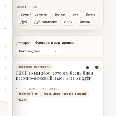
6
КОЛЛЕКЦИЯ
Белый премиум
Бетон
Бук
Венге
6
Дуб
Дуб галифакс
Орех
Ясень
5
5
Фильтры и сортировка
товаров
1
1
ЛИСТОВЫЕ МАТЕРИАЛЫ
1
ЛДСП 10 мм 2800×2070 мм Ясень Лион
песочно-бежевый H1298 ST22 6 Egger
1
АРТ. EG10280207H1298ST22
1
2800×2070 мм
Ясень Лион песочно-бежевый
H1298