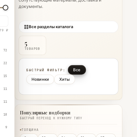
сопутствующие материалы, доставка и
документы.
Все разделы каталога
79 ₽
5
ТОВАРОВ
72
22
Все
БЫСТРЫЙ ФИЛЬТР:
15
Новинки
Хиты
11
11
Популярные подборки
10
БЫСТРЫЙ ПЕРЕХОД К НУЖНОМУ ТИПУ
9
ТОЛЩИНА