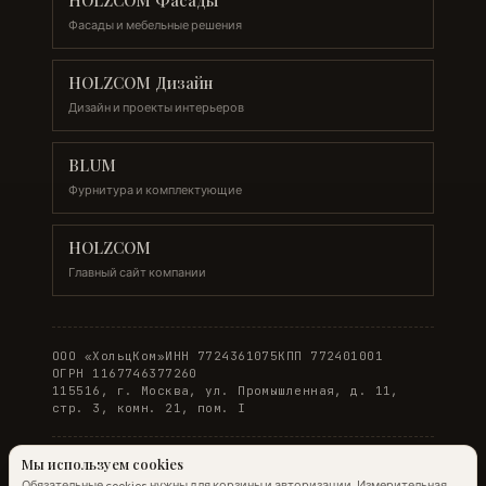
HOLZCOM Фасады
Фасады и мебельные решения
HOLZCOM Дизайн
Дизайн и проекты интерьеров
BLUM
Фурнитура и комплектующие
HOLZCOM
Главный сайт компании
ООО «ХольцКом»
ИНН 7724361075
КПП 772401001
ОГРН 1167746377260
115516, г. Москва, ул. Промышленная, д. 11,
стр. 3, комн. 21, пом. I
Мы используем cookies
Обязательные cookies нужны для корзины и авторизации. Измерительная