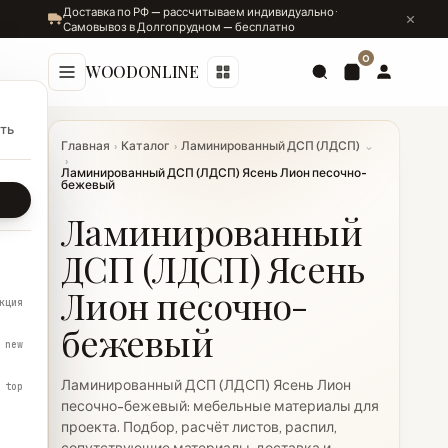
Доставка по РФ — рассчитываем индивидуально ·
Самовывоз в Долгопрудном — бесплатно
0
WOODONLINE
ть
Главная
›
Каталог
›
Ламинированный ДСП (ЛДСП)
⌄
›
Ламинированный ДСП (ЛДСП) Ясень Лион песочно-
бежевый
Ламинированный
ДСП (ЛДСП) Ясень
Лион песочно-
кция
бежевый
new
Ламинированный ДСП (ЛДСП) Ясень Лион
top
песочно-бежевый: мебельные материалы для
проекта. Подбор, расчёт листов, распил,