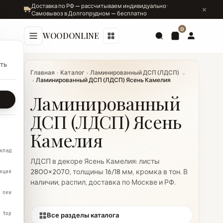
Доставка по РФ — рассчитываем индивидуально ·
Самовывоз в Долгопрудном — бесплатно
0
WOODONLINE
ть
Главная
›
Каталог
›
Ламинированный ДСП (ЛДСП)
⌄
›
Ламинированный ДСП (ЛДСП) Ясень Камелия
Ламинированный
ДСП (ЛДСП) Ясень
Камелия
клад
ЛДСП в декоре Ясень Камелия: листы
2800×2070, толщины 16/18 мм, кромка в тон. В
кция
наличии, распил, доставка по Москве и РФ.
new
top
Все разделы каталога