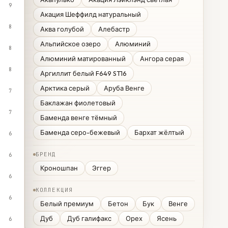
9
Акация Шеффилд натуральный
8
Аква голубой
Алебастр
Альпийское озеро
Алюминий
8
Алюминий матированный
Ангора серая
8
Аргиллит белый F649 ST16
Арктика серый
Аруба Венге
7
Баклажан фиолетовый
7
Баменда венге тёмный
Баменда серо-бежевый
Бархат жёлтый
6
БРЕНД
6
Кроношпан
Эггер
6
КОЛЛЕКЦИЯ
6
Белый премиум
Бетон
Бук
Венге
Дуб
Дуб галифакс
Орех
Ясень
6