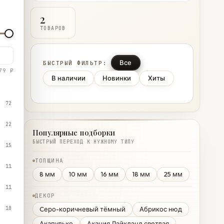
2
ТОВАРОВ
Все
БЫСТРЫЙ ФИЛЬТР:
79 ₽
В наличии
Новинки
Хиты
72
22
Популярные подборки
БЫСТРЫЙ ПЕРЕХОД К НУЖНОМУ ТИПУ
15
ТОЛЩИНА
11
8 мм
10 мм
16 мм
18 мм
25 мм
11
ДЕКОР
10
Cеро-коричневый тёмный
Абрикос нюд
Акапулько
Акация Лэйклэнд светлая