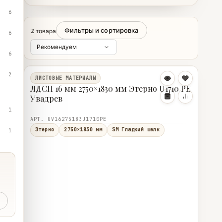
6
2
Фильтры и сортировка
товара
6
6
2
ЛИСТОВЫЕ МАТЕРИАЛЫ
ЛДСП 16 мм 2750×1830 мм Этерно U1710 PE
Увадрев
1
АРТ. UV16275183U1710PE
Этерно
2750×1830 мм
SM Гладкий шелк
1