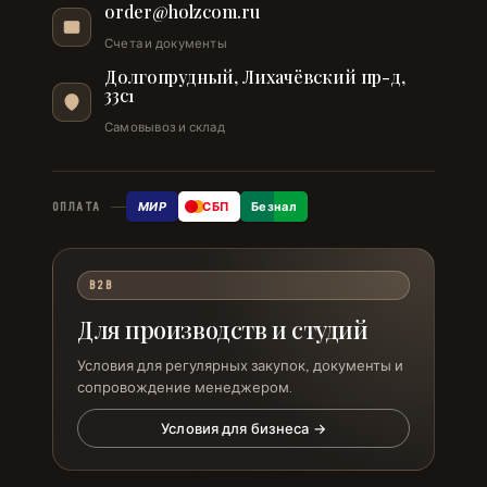
order@holzcom.ru
Счета и документы
Долгопрудный, Лихачёвский пр-д,
33с1
Самовывоз и склад
МИР
СБП
Безнал
ОПЛАТА
B2B
Для производств и студий
Условия для регулярных закупок, документы и
сопровождение менеджером.
Условия для бизнеса →