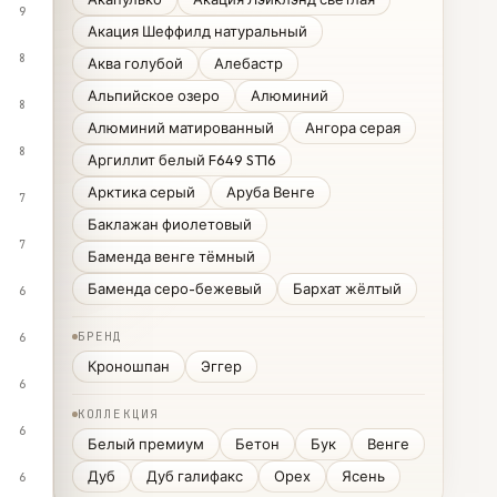
9
Акация Шеффилд натуральный
8
Аква голубой
Алебастр
Альпийское озеро
Алюминий
8
Алюминий матированный
Ангора серая
8
Аргиллит белый F649 ST16
Арктика серый
Аруба Венге
7
Баклажан фиолетовый
7
Баменда венге тёмный
Баменда серо-бежевый
Бархат жёлтый
6
БРЕНД
6
Кроношпан
Эггер
6
КОЛЛЕКЦИЯ
6
Белый премиум
Бетон
Бук
Венге
Дуб
Дуб галифакс
Орех
Ясень
6