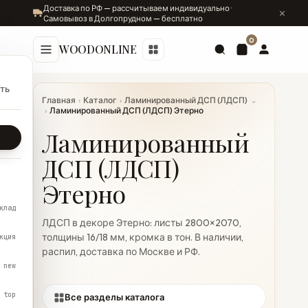
Доставка по РФ — рассчитываем индивидуально ·
Самовывоз в Долгопрудном — бесплатно
0
WOODONLINE
ть
Главная
›
Каталог
›
Ламинированный ДСП (ЛДСП)
⌄
›
Ламинированный ДСП (ЛДСП) Этерно
Ламинированный
ДСП (ЛДСП)
Этерно
клад
ЛДСП в декоре Этерно: листы 2800×2070,
толщины 16/18 мм, кромка в тон. В наличии,
кция
распил, доставка по Москве и РФ.
new
top
Все разделы каталога