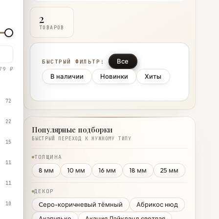
2
ТОВАРОВ
Все
БЫСТРЫЙ ФИЛЬТР:
79 ₽
В наличии
Новинки
Хиты
72
22
Популярные подборки
БЫСТРЫЙ ПЕРЕХОД К НУЖНОМУ ТИПУ
15
ТОЛЩИНА
11
8 мм
10 мм
16 мм
18 мм
25 мм
11
ДЕКОР
10
Cеро-коричневый тёмный
Абрикос нюд
Акапулько
Акация Лэйклэнд светлая