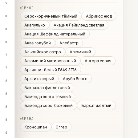
9
ДЕКОР
Cеро-коричневый тёмный
Абрикос нюд
8
Акапулько
Акация Лэйклэнд светлая
8
Акация Шеффилд натуральный
8
Аква голубой
Алебастр
Альпийское озеро
Алюминий
7
Алюминий матированный
Ангора серая
7
Аргиллит белый F649 ST16
Арктика серый
Аруба Венге
6
Баклажан фиолетовый
6
Баменда венге тёмный
Баменда серо-бежевый
Бархат жёлтый
6
БРЕНД
6
Кроношпан
Эггер
6