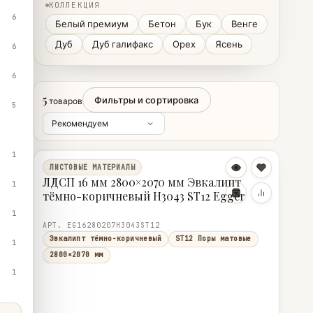
КОЛЛЕКЦИЯ
6
Белый премиум
Бетон
Бук
Венге
Дуб
Дуб галифакс
Орех
Ясень
6
6
5
Фильтры и сортировка
товаров
5
1
ЛИСТОВЫЕ МАТЕРИАЛЫ
ЛДСП 16 мм 2800×2070 мм Эвкалипт
1
тёмно-коричневый H3043 ST12 Egger
1
АРТ. EG16280207H3043ST12
Эвкалипт тёмно-коричневый
ST12 Поры матовые
1
2800×2070 мм
1