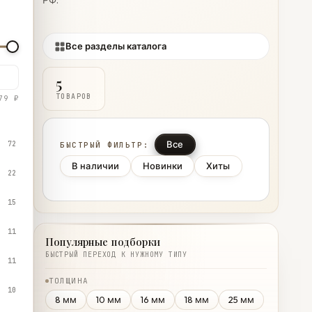
РФ.
Все разделы каталога
5
ТОВАРОВ
79 ₽
Все
72
БЫСТРЫЙ ФИЛЬТР:
В наличии
Новинки
Хиты
22
15
11
Популярные подборки
БЫСТРЫЙ ПЕРЕХОД К НУЖНОМУ ТИПУ
11
ТОЛЩИНА
10
8 мм
10 мм
16 мм
18 мм
25 мм