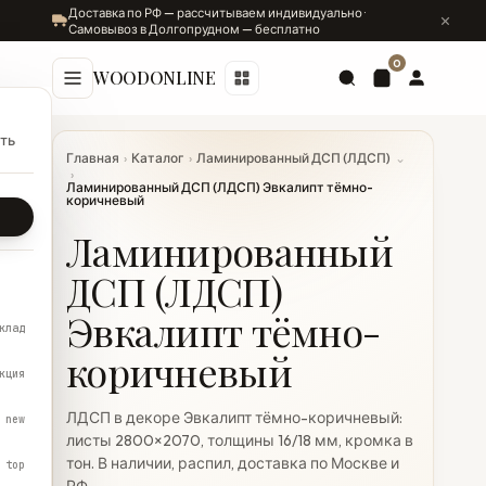
Доставка по РФ — рассчитываем индивидуально ·
Самовывоз в Долгопрудном — бесплатно
0
WOODONLINE
ть
Главная
›
Каталог
›
Ламинированный ДСП (ЛДСП)
⌄
›
Ламинированный ДСП (ЛДСП) Эвкалипт тёмно-
коричневый
Ламинированный
ДСП (ЛДСП)
Эвкалипт тёмно-
клад
коричневый
кция
ЛДСП в декоре Эвкалипт тёмно-коричневый:
new
листы 2800×2070, толщины 16/18 мм, кромка в
тон. В наличии, распил, доставка по Москве и
top