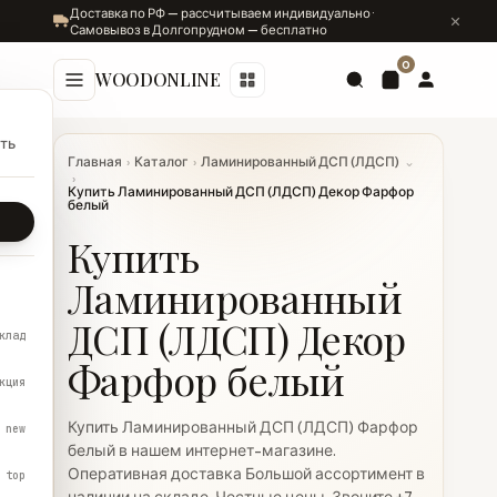
Доставка по РФ — рассчитываем индивидуально ·
Самовывоз в Долгопрудном — бесплатно
0
WOODONLINE
ть
Главная
›
Каталог
›
Ламинированный ДСП (ЛДСП)
⌄
›
Купить Ламинированный ДСП (ЛДСП) Декор Фарфор
белый
Купить
Ламинированный
ДСП (ЛДСП) Декор
клад
Фарфор белый
кция
Купить Ламинированный ДСП (ЛДСП) Фарфор
new
белый в нашем интернет-магазине.
Оперативная доставка Большой ассортимент в
top