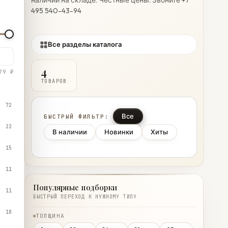
наличии на складе. Честные цены. Звоните +7
495 540-43-94
Все разделы каталога
4
79 ₽
ТОВАРОВ
72
Все
БЫСТРЫЙ ФИЛЬТР:
22
В наличии
Новинки
Хиты
15
11
Популярные подборки
11
БЫСТРЫЙ ПЕРЕХОД К НУЖНОМУ ТИПУ
10
ТОЛЩИНА