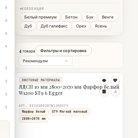
6
КОЛЛЕКЦИЯ
Белый премиум
Бетон
Бук
Венге
6
Дуб
Дуб галифакс
Орех
Ясень
6
4
4
Фильтры и сортировка
товара
1
ЛИСТОВЫЕ МАТЕРИАЛЫ
1
ЛДСП 10 мм 2800×2070 мм Фарфор белый
W1200 ST9 6 Egger
1
АРТ. EG10280207W1200ST9
1
Фарфор белый
ST9 Мягкий матовый
2800×2070 мм