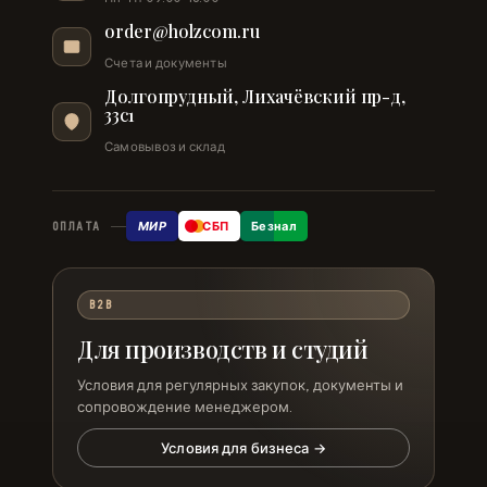
order@holzcom.ru
Счета и документы
Долгопрудный, Лихачёвский пр-д,
33с1
Самовывоз и склад
МИР
СБП
Безнал
ОПЛАТА
B2B
Для производств и студий
Условия для регулярных закупок, документы и
сопровождение менеджером.
Условия для бизнеса →