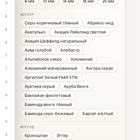
8 мм
10 мм
16 мм
18 мм
25 мм
9
ДЕКОР
8
Cеро-коричневый тёмный
Абрикос нюд
8
Акапулько
Акация Лэйклэнд светлая
Акация Шеффилд натуральный
8
Аква голубой
Алебастр
7
Альпийское озеро
Алюминий
Алюминий матированный
Ангора серая
7
Аргиллит белый F649 ST16
6
Арктика серый
Аруба Венге
Баклажан фиолетовый
6
Баменда венге тёмный
6
Баменда серо-бежевый
Бархат жёлтый
6
БРЕНД
6
Кроношпан
Эггер