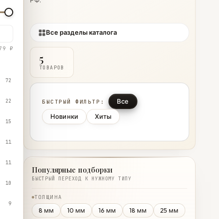
РФ.
Все разделы каталога
79 ₽
5
ТОВАРОВ
72
Все
22
БЫСТРЫЙ ФИЛЬТР:
Новинки
Хиты
15
11
11
Популярные подборки
БЫСТРЫЙ ПЕРЕХОД К НУЖНОМУ ТИПУ
10
ТОЛЩИНА
9
8 мм
10 мм
16 мм
18 мм
25 мм