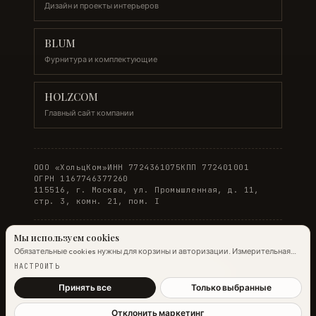
Дизайн и проекты интерьеров
BLUM
Фурнитура и комплектующие
HOLZCOM
Главный сайт компании
ООО «ХольцКом»
ИНН 7724361075
КПП 772401001
ОГРН 1167746377260
115516, г. Москва, ул. Промышленная, д. 11,
стр. 3, комн. 21, пом. I
Мы используем cookies
Обязательные cookies нужны для корзины и авторизации. Измерительная
© 2026 WOODONLINE. Все права защищены.
аналитика Яндекс.Метрики работает на обычных страницах всегда;
НАСТРОИТЬ
настройка ниже управляет только маркетинговыми cookies и атрибуцией.
Политика конфиденциальности
·
Условия заказа
Подробнее →
Принять все
Только выбранные
Отклонить маркетинг