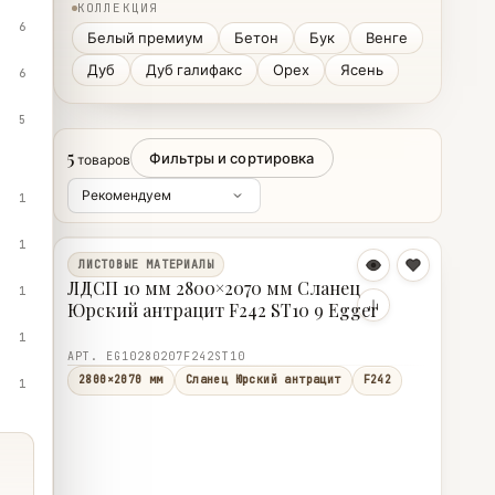
КОЛЛЕКЦИЯ
6
Белый премиум
Бетон
Бук
Венге
Дуб
Дуб галифакс
Орех
Ясень
6
5
5
Фильтры и сортировка
товаров
1
1
ЛИСТОВЫЕ МАТЕРИАЛЫ
ЛДСП 10 мм 2800×2070 мм Сланец
1
Юрский антрацит F242 ST10 9 Egger
1
АРТ. EG10280207F242ST10
2800×2070 мм
Сланец Юрский антрацит
F242
1