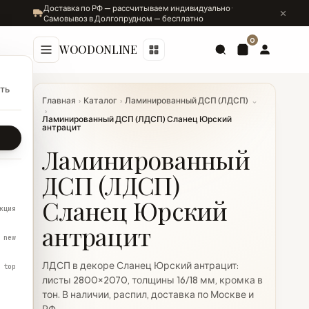
Доставка по РФ — рассчитываем индивидуально ·
Самовывоз в Долгопрудном — бесплатно
0
WOODONLINE
ть
Главная
›
Каталог
›
Ламинированный ДСП (ЛДСП)
⌄
›
Ламинированный ДСП (ЛДСП) Сланец Юрский
антрацит
Ламинированный
ДСП (ЛДСП)
Сланец Юрский
кция
антрацит
new
ЛДСП в декоре Сланец Юрский антрацит:
top
листы 2800×2070, толщины 16/18 мм, кромка в
тон. В наличии, распил, доставка по Москве и