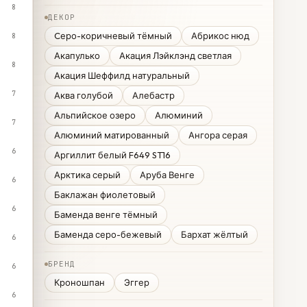
8
ДЕКОР
Cеро-коричневый тёмный
Абрикос нюд
8
Акапулько
Акация Лэйклэнд светлая
8
Акация Шеффилд натуральный
7
Аква голубой
Алебастр
Альпийское озеро
Алюминий
7
Алюминий матированный
Ангора серая
6
Аргиллит белый F649 ST16
Арктика серый
Аруба Венге
6
Баклажан фиолетовый
6
Баменда венге тёмный
Баменда серо-бежевый
Бархат жёлтый
6
БРЕНД
6
Кроношпан
Эггер
6