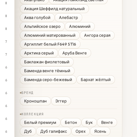
8
Акация Шеффилд натуральный
8
Аква голубой
Алебастр
Альпийское озеро
Алюминий
8
Алюминий матированный
Ангора серая
7
Аргиллит белый F649 ST16
Арктика серый
Аруба Венге
7
Баклажан фиолетовый
6
Баменда венге тёмный
Баменда серо-бежевый
Бархат жёлтый
6
БРЕНД
6
Кроношпан
Эггер
6
КОЛЛЕКЦИЯ
6
Белый премиум
Бетон
Бук
Венге
Дуб
Дуб галифакс
Орех
Ясень
6