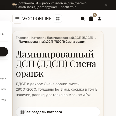
Доставка по РФ — рассчитываем индивидуально ·
Самовывоз в Долгопрудном — бесплатно
0
WOODONLINE
ть
Главная
›
Каталог
›
Ламинированный ДСП (ЛДСП)
⌄
›
Ламинированный ДСП (ЛДСП) Сиена оранж
Ламинированный
ДСП (ЛДСП) Сиена
оранж
кция
ЛДСП в декоре Сиена оранж: листы
2800×2070, толщины 16/18 мм, кромка в тон. В
new
наличии, распил, доставка по Москве и РФ.
top
Все разделы каталога