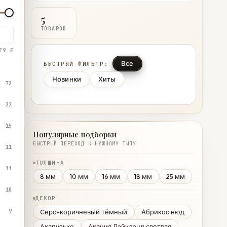
5
ТОВАРОВ
79 ₽
Все
БЫСТРЫЙ ФИЛЬТР:
Новинки
Хиты
72
22
15
Популярные подборки
БЫСТРЫЙ ПЕРЕХОД К НУЖНОМУ ТИПУ
11
ТОЛЩИНА
11
8 мм
10 мм
16 мм
18 мм
25 мм
10
ДЕКОР
9
Cеро-коричневый тёмный
Абрикос нюд
Акапулько
Акация Лэйклэнд светлая