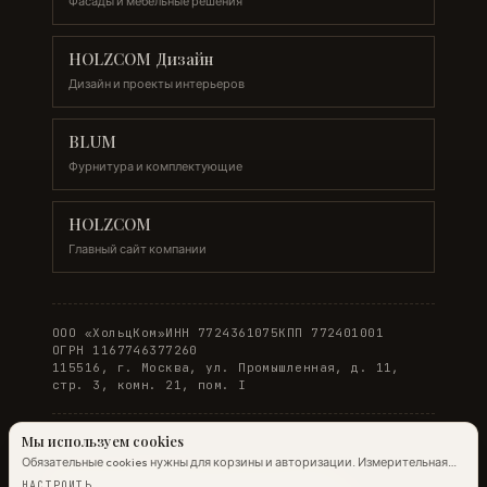
Фасады и мебельные решения
HOLZCOM Дизайн
Дизайн и проекты интерьеров
BLUM
Фурнитура и комплектующие
HOLZCOM
Главный сайт компании
ООО «ХольцКом»
ИНН 7724361075
КПП 772401001
ОГРН 1167746377260
115516, г. Москва, ул. Промышленная, д. 11,
стр. 3, комн. 21, пом. I
Мы используем cookies
Обязательные cookies нужны для корзины и авторизации. Измерительная
© 2026 WOODONLINE. Все права защищены.
аналитика Яндекс.Метрики работает на обычных страницах всегда;
НАСТРОИТЬ