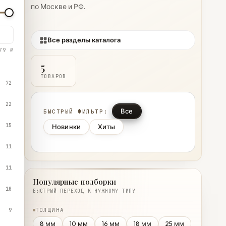
по Москве и РФ.
Все разделы каталога
79 ₽
5
ТОВАРОВ
72
22
Все
БЫСТРЫЙ ФИЛЬТР:
15
Новинки
Хиты
11
11
Популярные подборки
10
БЫСТРЫЙ ПЕРЕХОД К НУЖНОМУ ТИПУ
ТОЛЩИНА
9
8 мм
10 мм
16 мм
18 мм
25 мм