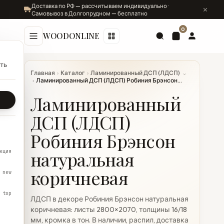
Доставка по РФ — рассчитываем индивидуально ·
Самовывоз в Долгопрудном — бесплатно
0
WOODONLINE
ть
Главная
›
Каталог
›
Ламинированный ДСП (ЛДСП)
⌄
›
Ламинированный ДСП (ЛДСП) Робиния Брэнсон...
Ламинированный
ДСП (ЛДСП)
Робиния Брэнсон
натуральная
кция
коричневая
new
top
ЛДСП в декоре Робиния Брэнсон натуральная
коричневая: листы 2800×2070, толщины 16/18
мм, кромка в тон. В наличии, распил, доставка