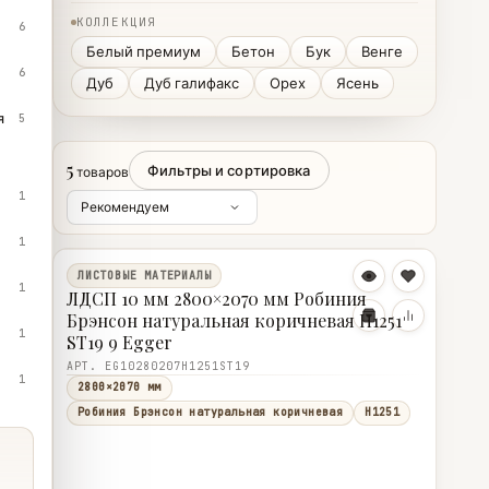
КОЛЛЕКЦИЯ
6
Белый премиум
Бетон
Бук
Венге
6
Дуб
Дуб галифакс
Орех
Ясень
я
5
5
Фильтры и сортировка
товаров
1
1
ЛИСТОВЫЕ МАТЕРИАЛЫ
1
ЛДСП 10 мм 2800×2070 мм Робиния
Брэнсон натуральная коричневая H1251
1
ST19 9 Egger
АРТ. EG10280207H1251ST19
1
2800×2070 мм
Робиния Брэнсон натуральная коричневая
H1251