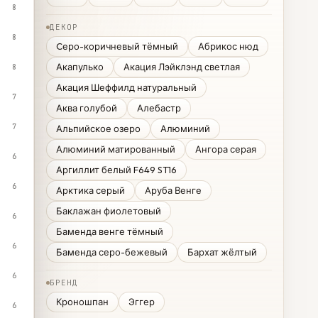
8
ДЕКОР
8
Cеро-коричневый тёмный
Абрикос нюд
Акапулько
Акация Лэйклэнд светлая
8
Акация Шеффилд натуральный
7
Аква голубой
Алебастр
7
Альпийское озеро
Алюминий
Алюминий матированный
Ангора серая
6
Аргиллит белый F649 ST16
6
Арктика серый
Аруба Венге
Баклажан фиолетовый
6
Баменда венге тёмный
6
Баменда серо-бежевый
Бархат жёлтый
6
БРЕНД
Кроношпан
Эггер
6