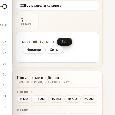
Все разделы каталога
5
ТОВАРОВ
79 ₽
Все
БЫСТРЫЙ ФИЛЬТР:
72
Новинки
Хиты
22
15
11
Популярные подборки
БЫСТРЫЙ ПЕРЕХОД К НУЖНОМУ ТИПУ
11
ТОЛЩИНА
10
8 мм
10 мм
16 мм
18 мм
25 мм
9
ДЕКОР