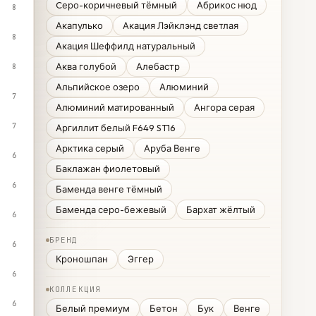
Cеро-коричневый тёмный
Абрикос нюд
8
Акапулько
Акация Лэйклэнд светлая
8
Акация Шеффилд натуральный
Аква голубой
Алебастр
8
Альпийское озеро
Алюминий
7
Алюминий матированный
Ангора серая
7
Аргиллит белый F649 ST16
Арктика серый
Аруба Венге
6
Баклажан фиолетовый
6
Баменда венге тёмный
Баменда серо-бежевый
Бархат жёлтый
6
БРЕНД
6
Кроношпан
Эггер
6
КОЛЛЕКЦИЯ
6
Белый премиум
Бетон
Бук
Венге