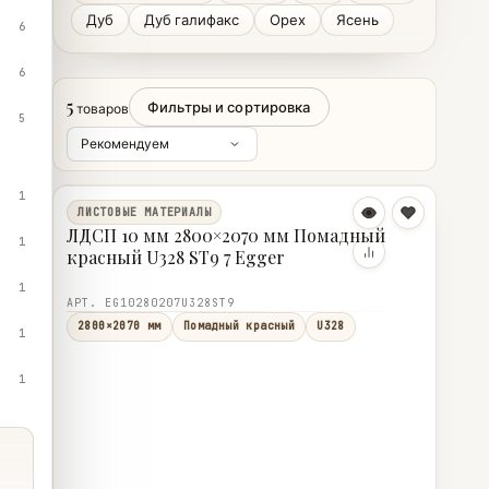
Дуб
Дуб галифакс
Орех
Ясень
6
6
5
Фильтры и сортировка
товаров
5
1
ЛИСТОВЫЕ МАТЕРИАЛЫ
ЛДСП 10 мм 2800×2070 мм Помадный
1
красный U328 ST9 7 Egger
1
АРТ. EG10280207U328ST9
2800×2070 мм
Помадный красный
U328
1
1