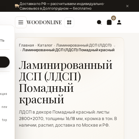
Доставка по РФ — рассчитываем индивидуально ·
Самовывоз в Долгопрудном — бесплатно
0
WOODONLINE
ть
Главная
›
Каталог
›
Ламинированный ДСП (ЛДСП)
⌄
›
Ламинированный ДСП (ЛДСП) Помадный красный
Ламинированный
ДСП (ЛДСП)
Помадный
красный
кция
new
ЛДСП в декоре Помадный красный: листы
2800×2070, толщины 16/18 мм, кромка в тон. В
top
наличии, распил, доставка по Москве и РФ.