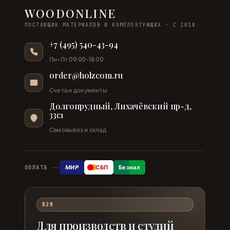
WOODONLINE
ПОСТАВЩИК МАТЕРИАЛОВ И КОМПЛЕКТУЮЩИХ · С 2018
+7 (495) 540-43-94
Пн–Пт 09:00–18:00
order@holzcom.ru
Счета и документы
Долгопрудный, Лихачёвский пр-д,
33с1
Самовывоз и склад
МИР
СБП
Безнал
ОПЛАТА
B2B
Для производств и студий