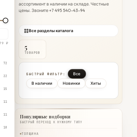
ассортимент в наличии на складе. Честные
цены. Звоните +7 495 540-43-94
Все разделы каталога
79 ₽
5
ТОВАРОВ
72
Все
БЫСТРЫЙ ФИЛЬТР:
22
В наличии
Новинки
Хиты
15
11
11
Популярные подборки
БЫСТРЫЙ ПЕРЕХОД К НУЖНОМУ ТИПУ
10
ТОЛЩИНА