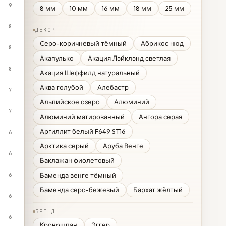
9
8 мм
10 мм
16 мм
18 мм
25 мм
8
ДЕКОР
Cеро-коричневый тёмный
Абрикос нюд
8
Акапулько
Акация Лэйклэнд светлая
8
Акация Шеффилд натуральный
Аква голубой
Алебастр
7
Альпийское озеро
Алюминий
7
Алюминий матированный
Ангора серая
Аргиллит белый F649 ST16
6
Арктика серый
Аруба Венге
6
Баклажан фиолетовый
Баменда венге тёмный
6
Баменда серо-бежевый
Бархат жёлтый
6
БРЕНД
6
Кроношпан
Эггер