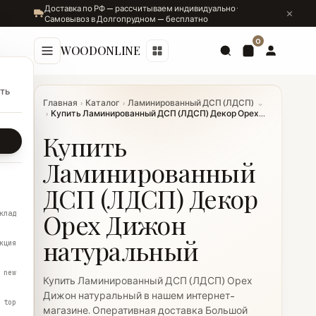
Доставка по РФ — рассчитываем индивидуально ·
Самовывоз в Долгопрудном — бесплатно
0
WOODONLINE
ть
Главная
›
Каталог
›
Ламинированный ДСП (ЛДСП)
⌄
›
Купить Ламинированный ДСП (ЛДСП) Декор Орех...
Купить
Ламинированный
ДСП (ЛДСП) Декор
Орех Дижон
клад
натуральный
кция
new
Купить Ламинированный ДСП (ЛДСП) Орех
Дижон натуральный в нашем интернет-
top
магазине. Оперативная доставка Большой