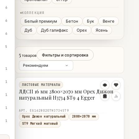
6
КОЛЛЕКЦИЯ
6
Белый премиум
Бетон
Бук
Венге
Дуб
Дуб галифакс
Орех
Ясень
6
5
5
Фильтры и сортировка
товаров
1
1
ЛИСТОВЫЕ МАТЕРИАЛЫ
ЛДСП 16 мм 2800×2070 мм Орех Дижон
1
натуральный H3734 ST9 4 Egger
1
АРТ. EG16280207H3734ST9
Орех Дижон натуральный
2800×2070 мм
1
ST9 Мягкий матовый