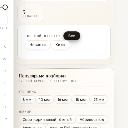
5
ТОВАРОВ
79 ₽
Все
БЫСТРЫЙ ФИЛЬТР:
Новинки
Хиты
72
22
15
Популярные подборки
БЫСТРЫЙ ПЕРЕХОД К НУЖНОМУ ТИПУ
11
ТОЛЩИНА
11
8 мм
10 мм
16 мм
18 мм
25 мм
10
ДЕКОР
9
Cеро-коричневый тёмный
Абрикос нюд
Акапулько
Акация Лэйклэнд светлая