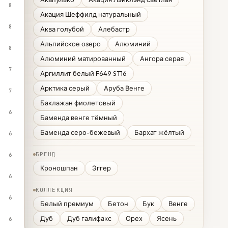
8
Акация Шеффилд натуральный
8
Аква голубой
Алебастр
Альпийское озеро
Алюминий
8
Алюминий матированный
Ангора серая
7
Аргиллит белый F649 ST16
Арктика серый
Аруба Венге
7
Баклажан фиолетовый
6
Баменда венге тёмный
Баменда серо-бежевый
Бархат жёлтый
6
БРЕНД
6
Кроношпан
Эггер
6
КОЛЛЕКЦИЯ
6
Белый премиум
Бетон
Бук
Венге
Дуб
Дуб галифакс
Орех
Ясень
6