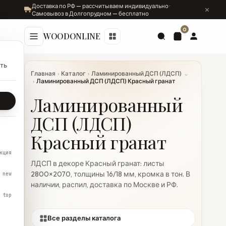
Доставка по РФ — рассчитываем индивидуально ·
Самовывоз в Долгопрудном — бесплатно
0
WOODONLINE
ть
Главная
›
Каталог
›
Ламинированный ДСП (ЛДСП)
⌄
›
Ламинированный ДСП (ЛДСП) Красный гранат
Ламинированный
ДСП (ЛДСП)
Красный гранат
кция
ЛДСП в декоре Красный гранат: листы
2800×2070, толщины 16/18 мм, кромка в тон. В
new
наличии, распил, доставка по Москве и РФ.
top
Все разделы каталога