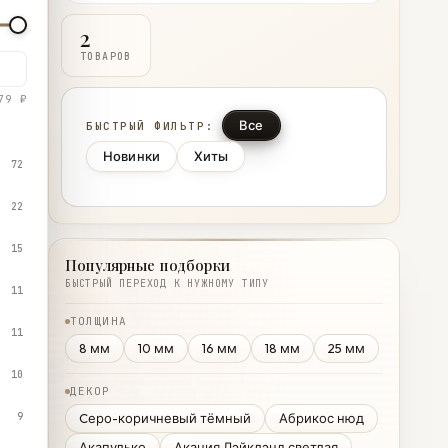
2
ТОВАРОВ
79 ₽
Все
БЫСТРЫЙ ФИЛЬТР:
Новинки
Хиты
72
22
15
Популярные подборки
БЫСТРЫЙ ПЕРЕХОД К НУЖНОМУ ТИПУ
11
ТОЛЩИНА
11
8 мм
10 мм
16 мм
18 мм
25 мм
10
ДЕКОР
9
Cеро-коричневый тёмный
Абрикос нюд
Акапулько
Акация Лэйклэнд светлая