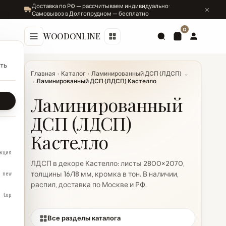
Доставка по РФ — рассчитываем индивидуально ·
Самовывоз в Долгопрудном — бесплатно
0
WOODONLINE
ть
Главная
›
Каталог
›
Ламинированный ДСП (ЛДСП)
⌄
›
Ламинированный ДСП (ЛДСП) Кастелло
Ламинированный
ДСП (ЛДСП)
Кастелло
кция
ЛДСП в декоре Кастелло: листы 2800×2070,
толщины 16/18 мм, кромка в тон. В наличии,
new
распил, доставка по Москве и РФ.
top
Все разделы каталога