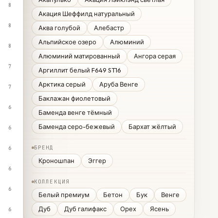
8
Акация Шеффилд натуральный
8
Аква голубой
Алебастр
Альпийское озеро
Алюминий
8
Алюминий матированный
Ангора серая
7
Аргиллит белый F649 ST16
Арктика серый
Аруба Венге
7
Баклажан фиолетовый
6
Баменда венге тёмный
Баменда серо-бежевый
Бархат жёлтый
6
БРЕНД
6
Кроношпан
Эггер
6
КОЛЛЕКЦИЯ
6
Белый премиум
Бетон
Бук
Венге
Дуб
Дуб галифакс
Орех
Ясень
6