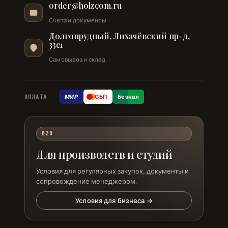
order@holzcom.ru
Счета и документы
Долгопрудный, Лихачёвский пр-д,
33с1
Самовывоз и склад
МИР
СБП
Безнал
ОПЛАТА
B2B
Для производств и студий
Условия для регулярных закупок, документы и
сопровождение менеджером.
Условия для бизнеса →