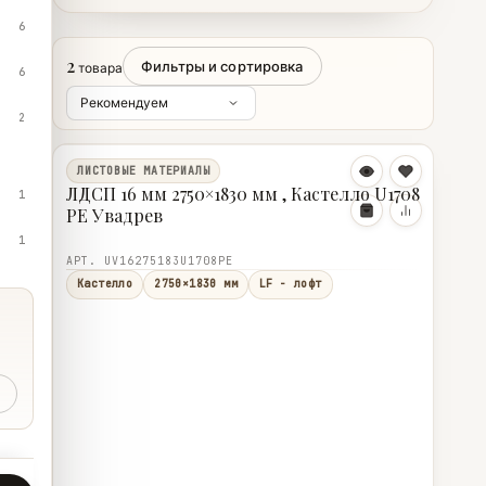
6
2
Фильтры и сортировка
товара
6
2
ЛИСТОВЫЕ МАТЕРИАЛЫ
ЛДСП 16 мм 2750×1830 мм , Кастелло U1708
1
PE Увадрев
1
АРТ. UV16275183U1708PE
Кастелло
2750×1830 мм
LF - лофт