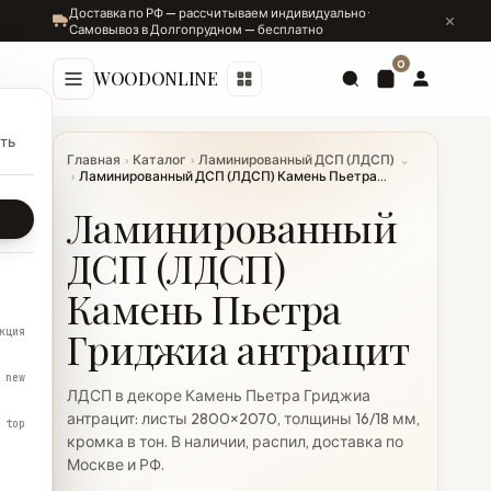
Доставка по РФ — рассчитываем индивидуально ·
Самовывоз в Долгопрудном — бесплатно
0
WOODONLINE
ть
Главная
›
Каталог
›
Ламинированный ДСП (ЛДСП)
⌄
›
Ламинированный ДСП (ЛДСП) Камень Пьетра...
Ламинированный
ДСП (ЛДСП)
Камень Пьетра
Гриджиа антрацит
кция
new
ЛДСП в декоре Камень Пьетра Гриджиа
антрацит: листы 2800×2070, толщины 16/18 мм,
top
кромка в тон. В наличии, распил, доставка по
Москве и РФ.