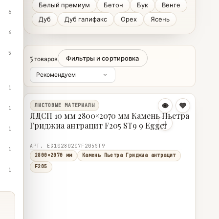
Белый премиум
Бетон
Бук
Венге
6
Дуб
Дуб галифакс
Орех
Ясень
6
5
5
Фильтры и сортировка
товаров
1
ЛИСТОВЫЕ МАТЕРИАЛЫ
1
ЛДСП 10 мм 2800×2070 мм Камень Пьетра
Гриджиа антрацит F205 ST9 9 Egger
1
АРТ. EG10280207F205ST9
1
2800×2070 мм
Камень Пьетра Гриджиа антрацит
F205
1