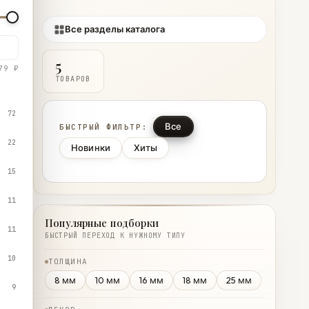
Все разделы каталога
5
79 ₽
ТОВАРОВ
72
Все
БЫСТРЫЙ ФИЛЬТР:
22
Новинки
Хиты
15
11
Популярные подборки
11
БЫСТРЫЙ ПЕРЕХОД К НУЖНОМУ ТИПУ
10
ТОЛЩИНА
8 мм
10 мм
16 мм
18 мм
25 мм
9