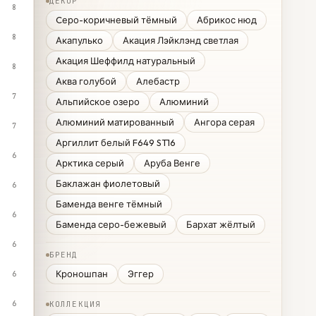
ДЕКОР
8
Cеро-коричневый тёмный
Абрикос нюд
8
Акапулько
Акация Лэйклэнд светлая
Акация Шеффилд натуральный
8
Аква голубой
Алебастр
7
Альпийское озеро
Алюминий
Алюминий матированный
Ангора серая
7
Аргиллит белый F649 ST16
6
Арктика серый
Аруба Венге
Баклажан фиолетовый
6
Баменда венге тёмный
6
Баменда серо-бежевый
Бархат жёлтый
6
БРЕНД
Кроношпан
Эггер
6
6
КОЛЛЕКЦИЯ