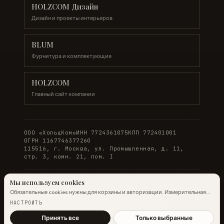
HOLZCOM Дизайн
Дизайн и проекты интерьеров
BLUM
Фурнитура и комплектующие
HOLZCOM
Главный сайт компании
ООО «ХольцКом»
ИНН 7724361075
КПП 772401001
ОГРН 1167746377260
115516, г. Москва, ул. Промышленная, д. 11,
стр. 3, комн. 21, пом. I
Мы используем cookies
Обязательные cookies нужны для корзины и авторизации. Измерительная
© 2026 WOODONLINE. Все права защищены.
аналитика Яндекс.Метрики работает на обычных страницах всегда;
НАСТРОИТЬ
настройка ниже управляет только маркетинговыми cookies и атрибуцией.
Политика конфиденциальности
·
Условия заказа
Подробнее →
Принять все
Только выбранные