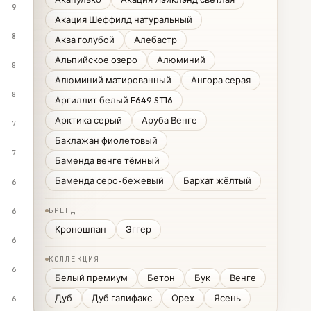
9
Акация Шеффилд натуральный
8
Аква голубой
Алебастр
Альпийское озеро
Алюминий
8
Алюминий матированный
Ангора серая
8
Аргиллит белый F649 ST16
Арктика серый
Аруба Венге
7
Баклажан фиолетовый
7
Баменда венге тёмный
Баменда серо-бежевый
Бархат жёлтый
6
БРЕНД
6
Кроношпан
Эггер
6
КОЛЛЕКЦИЯ
6
Белый премиум
Бетон
Бук
Венге
Дуб
Дуб галифакс
Орех
Ясень
6