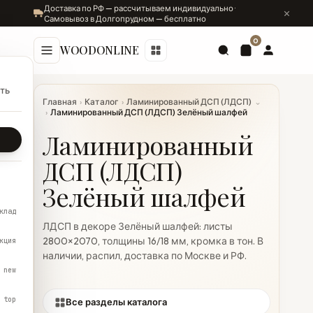
Доставка по РФ — рассчитываем индивидуально ·
Самовывоз в Долгопрудном — бесплатно
0
WOODONLINE
ть
Главная
›
Каталог
›
Ламинированный ДСП (ЛДСП)
⌄
›
Ламинированный ДСП (ЛДСП) Зелёный шалфей
Ламинированный
ДСП (ЛДСП)
Зелёный шалфей
клад
ЛДСП в декоре Зелёный шалфей: листы
2800×2070, толщины 16/18 мм, кромка в тон. В
кция
наличии, распил, доставка по Москве и РФ.
new
top
Все разделы каталога