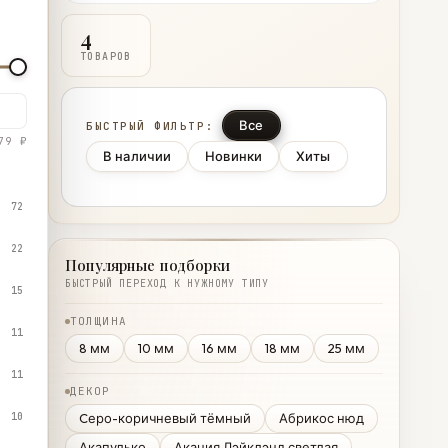
4
ТОВАРОВ
Все
БЫСТРЫЙ ФИЛЬТР:
79 ₽
В наличии
Новинки
Хиты
72
22
Популярные подборки
БЫСТРЫЙ ПЕРЕХОД К НУЖНОМУ ТИПУ
15
ТОЛЩИНА
11
8 мм
10 мм
16 мм
18 мм
25 мм
11
ДЕКОР
10
Cеро-коричневый тёмный
Абрикос нюд
Акапулько
Акация Лэйклэнд светлая