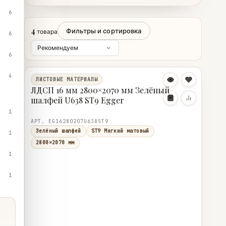
6
4
Фильтры и сортировка
товара
6
6
4
ЛИСТОВЫЕ МАТЕРИАЛЫ
ЛДСП 16 мм 2800×2070 мм Зелёный
шалфей U638 ST9 Egger
1
АРТ. EG16280207U638ST9
Зелёный шалфей
ST9 Мягкий матовый
1
2800×2070 мм
1
1