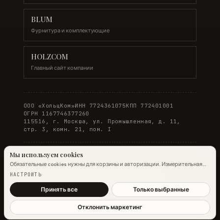
BLUM
Фурнитура и комплектующие
HOLZCOM
Главный сайт компании
ООО «ХольцКом»
ИНН 7724361075
КПП 772401001
ОГРН 1167746377260
115516, г. Москва, ул. Промышленная, д. 11,
стр. 3, комн. 21, пом. I
Мы используем cookies
Обязательные cookies нужны для корзины и авторизации. Измерительная
© 2026 WOODONLINE. Все права защищены.
аналитика Яндекс.Метрики работает на обычных страницах всегда;
НАСТРОИТЬ
настройка ниже управляет только маркетинговыми cookies и атрибуцией.
Политика конфиденциальности
·
Условия заказа
Подробнее →
Принять все
Только выбранные
Отклонить маркетинг