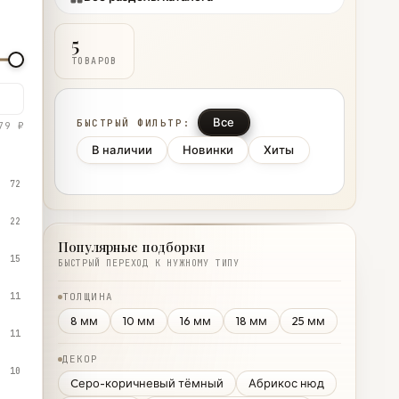
5
ТОВАРОВ
Все
БЫСТРЫЙ ФИЛЬТР:
79 ₽
В наличии
Новинки
Хиты
72
22
Популярные подборки
15
БЫСТРЫЙ ПЕРЕХОД К НУЖНОМУ ТИПУ
11
ТОЛЩИНА
8 мм
10 мм
16 мм
18 мм
25 мм
11
ДЕКОР
10
Cеро-коричневый тёмный
Абрикос нюд