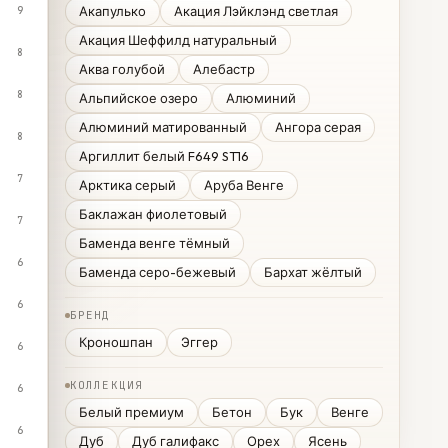
Акапулько
Акация Лэйклэнд светлая
9
Акация Шеффилд натуральный
8
Аква голубой
Алебастр
8
Альпийское озеро
Алюминий
Алюминий матированный
Ангора серая
8
Аргиллит белый F649 ST16
7
Арктика серый
Аруба Венге
Баклажан фиолетовый
7
Баменда венге тёмный
6
Баменда серо-бежевый
Бархат жёлтый
6
БРЕНД
Кроношпан
Эггер
6
КОЛЛЕКЦИЯ
6
Белый премиум
Бетон
Бук
Венге
6
Дуб
Дуб галифакс
Орех
Ясень