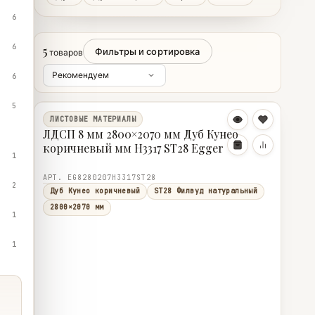
6
6
5
Фильтры и сортировка
товаров
6
5
ЛИСТОВЫЕ МАТЕРИАЛЫ
ЛДСП 8 мм 2800×2070 мм Дуб Кунео
коричневый мм H3317 ST28 Egger
1
АРТ. EG8280207H3317ST28
2
Дуб Кунео коричневый
ST28 Филвуд натуральный
2800×2070 мм
1
1