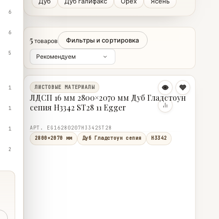
Дуб
Дуб галифакс
Орех
Ясень
6
6
5
Фильтры и сортировка
товаров
5
ЛИСТОВЫЕ МАТЕРИАЛЫ
1
ЛДСП 16 мм 2800×2070 мм Дуб Гладстоун
сепия H3342 ST28 11 Egger
1
АРТ. EG16280207H3342ST28
1
2800×2070 мм
Дуб Гладстоун сепия
H3342
2