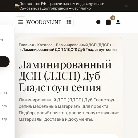
Доставка по РФ — рассчитываем индивидуально ·
Самовывоз в Долгопрудном — бесплатно
0
WOODONLINE
ть
Главная
›
Каталог
›
Ламинированный ДСП (ЛДСП)
⌄
›
Ламинированный ДСП (ЛДСП) Дуб Гладстоун сепия
Ламинированный
ДСП (ЛДСП) Дуб
Гладстоун сепия
кция
Ламинированный ДСП (ЛДСП) Дуб Гладстоун
сепия: мебельные материалы для проекта.
new
Подбор, расчёт листов, распил, сопутствующие
материалы, доставка и документы.
top