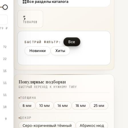
Все разделы каталога
5
ТОВАРОВ
79 ₽
Все
БЫСТРЫЙ ФИЛЬТР:
72
Новинки
Хиты
22
15
Популярные подборки
11
БЫСТРЫЙ ПЕРЕХОД К НУЖНОМУ ТИПУ
11
ТОЛЩИНА
8 мм
10 мм
16 мм
18 мм
25 мм
10
ДЕКОР
9
Cеро-коричневый тёмный
Абрикос нюд