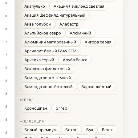
8
Акапулько
Акация Лэйклэнд светлая
Акация Шеффилд натуральный
8
Аква голубой
Алебастр
8
Альпийское озеро
Алюминий
Алюминий матированный
Ангора серая
7
Аргиллит белый F649 ST16
7
Арктика серый
Аруба Венге
6
Баклажан фиолетовый
Баменда венге тёмный
6
Баменда серо-бежевый
Бархат жёлтый
6
БРЕНД
6
Кроношпан
Эггер
6
КОЛЛЕКЦИЯ
Белый премиум
Бетон
Бук
Венге
6