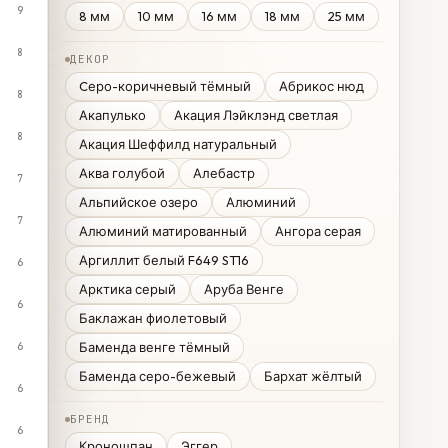
9
8 мм
10 мм
16 мм
18 мм
25 мм
8
ДЕКОР
Cеро-коричневый тёмный
Абрикос нюд
8
Акапулько
Акация Лэйклэнд светлая
8
Акация Шеффилд натуральный
Аква голубой
Алебастр
7
Альпийское озеро
Алюминий
7
Алюминий матированный
Ангора серая
Аргиллит белый F649 ST16
6
Арктика серый
Аруба Венге
6
Баклажан фиолетовый
Баменда венге тёмный
6
Баменда серо-бежевый
Бархат жёлтый
6
БРЕНД
6
Кроношпан
Эггер