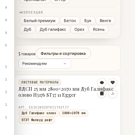
6
КОЛЛЕКЦИЯ
6
Белый премиум
Бетон
Бук
Венге
Дуб
Дуб галифакс
Орех
Ясень
6
5
5
Фильтры и сортировка
товаров
1
1
ЛИСТОВЫЕ МАТЕРИАЛЫ
ЛДСП 25 мм 2800×2070 мм Дуб Галифакс
1
олово H3176 ST37 11 Egger
1
АРТ. EG25280207H3176ST37
Дуб Галифакс олово
2800×2070 мм
1
ST37 Филвуд рифт