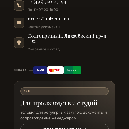
+7 (495) 540-43-94
Пн–Пт 09:00–18:00
order@holzcom.ru
Счета и документы
Долгопрудный, Лихачёвский пр-д,
33с1
Самовывоз и склад
МИР
СБП
Безнал
ОПЛАТА
B2B
Для производств и студий
Условия для регулярных закупок, документы и
сопровождение менеджером.
Условия для бизнеса →