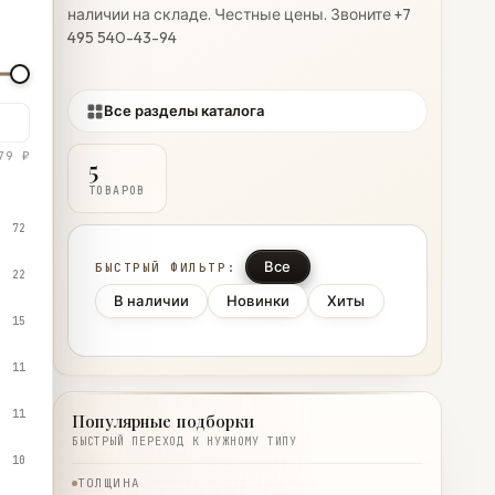
наличии на складе. Честные цены. Звоните +7
495 540-43-94
Все разделы каталога
79 ₽
5
ТОВАРОВ
72
Все
БЫСТРЫЙ ФИЛЬТР:
22
В наличии
Новинки
Хиты
15
11
11
Популярные подборки
БЫСТРЫЙ ПЕРЕХОД К НУЖНОМУ ТИПУ
10
ТОЛЩИНА