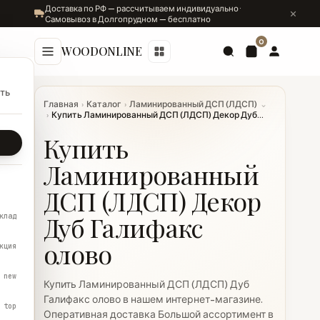
Доставка по РФ — рассчитываем индивидуально ·
Самовывоз в Долгопрудном — бесплатно
0
WOODONLINE
ть
Главная
›
Каталог
›
Ламинированный ДСП (ЛДСП)
⌄
›
Купить Ламинированный ДСП (ЛДСП) Декор Дуб...
Купить
Ламинированный
ДСП (ЛДСП) Декор
Дуб Галифакс
клад
олово
кция
new
Купить Ламинированный ДСП (ЛДСП) Дуб
Галифакс олово в нашем интернет-магазине.
top
Оперативная доставка Большой ассортимент в