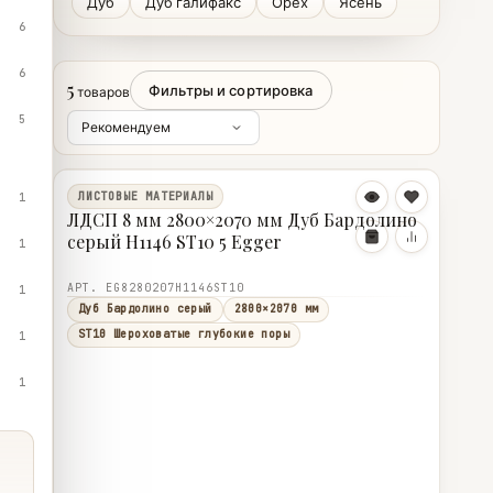
Дуб
Дуб галифакс
Орех
Ясень
6
6
5
Фильтры и сортировка
товаров
5
ЛИСТОВЫЕ МАТЕРИАЛЫ
1
ЛДСП 8 мм 2800×2070 мм Дуб Бардолино
серый H1146 ST10 5 Egger
1
АРТ. EG8280207H1146ST10
1
Дуб Бардолино серый
2800×2070 мм
ST10 Шероховатые глубокие поры
1
1