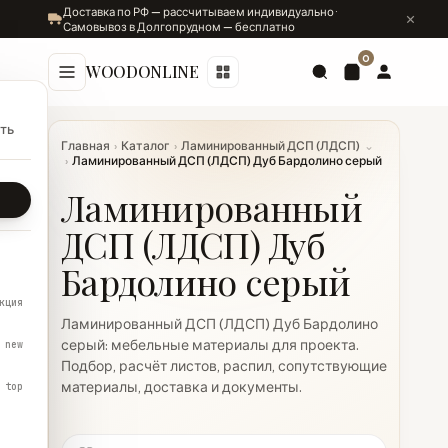
Доставка по РФ — рассчитываем индивидуально ·
Самовывоз в Долгопрудном — бесплатно
0
WOODONLINE
ть
Главная
›
Каталог
›
Ламинированный ДСП (ЛДСП)
⌄
›
Ламинированный ДСП (ЛДСП) Дуб Бардолино серый
Ламинированный
ДСП (ЛДСП) Дуб
Бардолино серый
кция
Ламинированный ДСП (ЛДСП) Дуб Бардолино
серый: мебельные материалы для проекта.
new
Подбор, расчёт листов, распил, сопутствующие
материалы, доставка и документы.
top