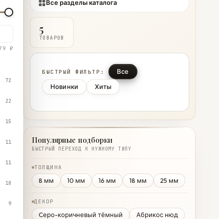
Все разделы каталога
5
ТОВАРОВ
79 ₽
Все
БЫСТРЫЙ ФИЛЬТР:
72
Новинки
Хиты
22
15
Популярные подборки
11
БЫСТРЫЙ ПЕРЕХОД К НУЖНОМУ ТИПУ
11
ТОЛЩИНА
8 мм
10 мм
16 мм
18 мм
25 мм
10
ДЕКОР
9
Cеро-коричневый тёмный
Абрикос нюд