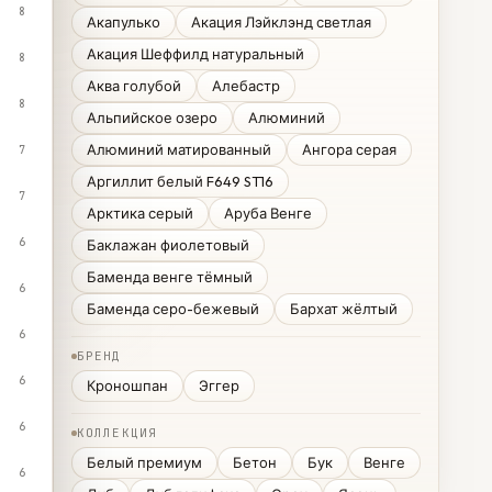
8
Акапулько
Акация Лэйклэнд светлая
Акация Шеффилд натуральный
8
Аква голубой
Алебастр
8
Альпийское озеро
Алюминий
Алюминий матированный
Ангора серая
7
Аргиллит белый F649 ST16
7
Арктика серый
Аруба Венге
6
Баклажан фиолетовый
Баменда венге тёмный
6
Баменда серо-бежевый
Бархат жёлтый
6
БРЕНД
6
Кроношпан
Эггер
6
КОЛЛЕКЦИЯ
Белый премиум
Бетон
Бук
Венге
6