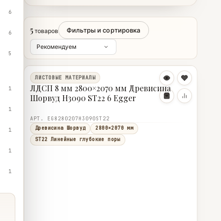
6
5
Фильтры и сортировка
товаров
6
5
ЛИСТОВЫЕ МАТЕРИАЛЫ
ЛДСП 8 мм 2800×2070 мм Древисина
1
Шорвуд H3090 ST22 6 Egger
1
АРТ. EG8280207H3090ST22
Древисина Шорвуд
2800×2070 мм
1
ST22 Линейные глубокие поры
1
1