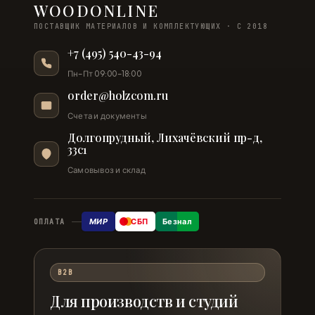
WOODONLINE
ПОСТАВЩИК МАТЕРИАЛОВ И КОМПЛЕКТУЮЩИХ · С 2018
+7 (495) 540-43-94
Пн–Пт 09:00–18:00
order@holzcom.ru
Счета и документы
Долгопрудный, Лихачёвский пр-д,
33с1
Самовывоз и склад
МИР
СБП
Безнал
ОПЛАТА
B2B
Для производств и студий