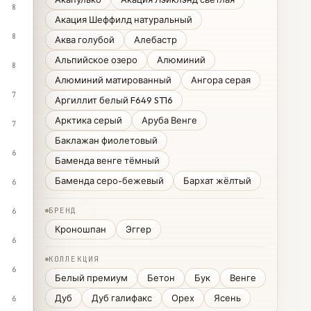
8
Акация Шеффилд натуральный
8
Аква голубой
Алебастр
Альпийское озеро
Алюминий
8
Алюминий матированный
Ангора серая
7
Аргиллит белый F649 ST16
Арктика серый
Аруба Венге
7
Баклажан фиолетовый
6
Баменда венге тёмный
Баменда серо-бежевый
Бархат жёлтый
6
БРЕНД
6
Кроношпан
Эггер
6
КОЛЛЕКЦИЯ
6
Белый премиум
Бетон
Бук
Венге
Дуб
Дуб галифакс
Орех
Ясень
6