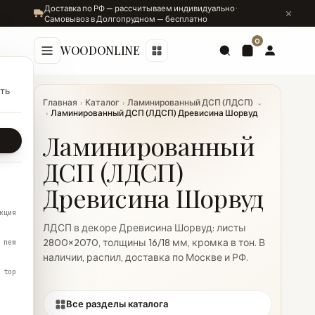
Доставка по РФ — рассчитываем индивидуально ·
Самовывоз в Долгопрудном — бесплатно
0
WOODONLINE
ть
Главная
›
Каталог
›
Ламинированный ДСП (ЛДСП)
⌄
›
Ламинированный ДСП (ЛДСП) Древисина Шорвуд
Ламинированный
ДСП (ЛДСП)
Древисина Шорвуд
кция
ЛДСП в декоре Древисина Шорвуд: листы
2800×2070, толщины 16/18 мм, кромка в тон. В
new
наличии, распил, доставка по Москве и РФ.
top
Все разделы каталога