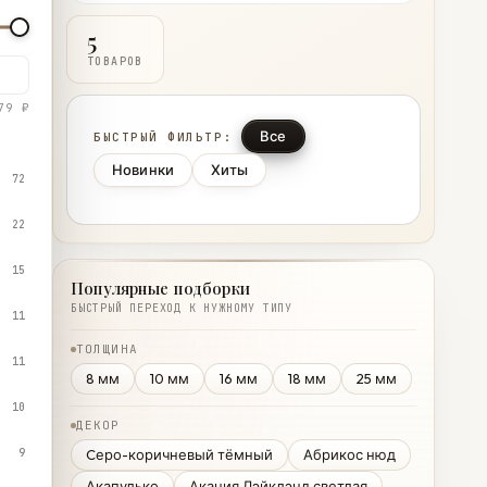
5
ТОВАРОВ
79 ₽
Все
БЫСТРЫЙ ФИЛЬТР:
Новинки
Хиты
72
22
15
Популярные подборки
БЫСТРЫЙ ПЕРЕХОД К НУЖНОМУ ТИПУ
11
ТОЛЩИНА
11
8 мм
10 мм
16 мм
18 мм
25 мм
10
ДЕКОР
9
Cеро-коричневый тёмный
Абрикос нюд
Акапулько
Акация Лэйклэнд светлая