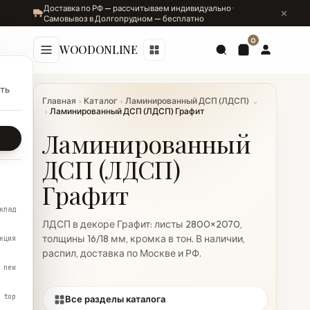
Доставка по РФ — рассчитываем индивидуально ·
Самовывоз в Долгопрудном — бесплатно
0
WOODONLINE
ть
Главная
›
Каталог
›
Ламинированный ДСП (ЛДСП)
⌄
›
Ламинированный ДСП (ЛДСП) Графит
Ламинированный
ДСП (ЛДСП)
Графит
клад
ЛДСП в декоре Графит: листы 2800×2070,
толщины 16/18 мм, кромка в тон. В наличии,
кция
распил, доставка по Москве и РФ.
new
top
Все разделы каталога