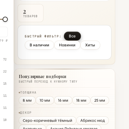
2
ТОВАРОВ
Все
БЫСТРЫЙ ФИЛЬТР:
79 ₽
В наличии
Новинки
Хиты
72
22
Популярные подборки
БЫСТРЫЙ ПЕРЕХОД К НУЖНОМУ ТИПУ
15
ТОЛЩИНА
11
8 мм
10 мм
16 мм
18 мм
25 мм
11
ДЕКОР
10
Cеро-коричневый тёмный
Абрикос нюд
Акапулько
Акация Лэйклэнд светлая