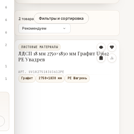
6
2
Фильтры и сортировка
товара
6
6
2
ЛИСТОВЫЕ МАТЕРИАЛЫ
ЛДСП 18 мм 2750×1830 мм Графит U3612
PE Увадрев
1
АРТ. UV18275183U3612PE
Графит
2750×1830 мм
PE Шагрень
1