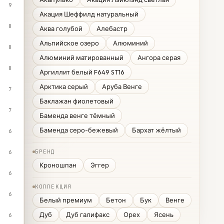
9
Акация Шеффилд натуральный
8
Аква голубой
Алебастр
Альпийское озеро
Алюминий
8
Алюминий матированный
Ангора серая
8
Аргиллит белый F649 ST16
Арктика серый
Аруба Венге
7
Баклажан фиолетовый
7
Баменда венге тёмный
Баменда серо-бежевый
Бархат жёлтый
6
БРЕНД
6
Кроношпан
Эггер
6
КОЛЛЕКЦИЯ
6
Белый премиум
Бетон
Бук
Венге
Дуб
Дуб галифакс
Орех
Ясень
6