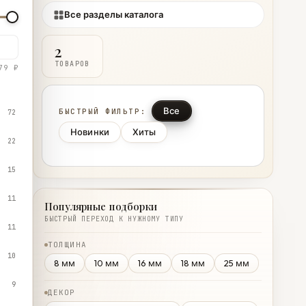
Все разделы каталога
2
ТОВАРОВ
79 ₽
Все
БЫСТРЫЙ ФИЛЬТР:
72
Новинки
Хиты
22
15
11
Популярные подборки
БЫСТРЫЙ ПЕРЕХОД К НУЖНОМУ ТИПУ
11
ТОЛЩИНА
10
8 мм
10 мм
16 мм
18 мм
25 мм
9
ДЕКОР