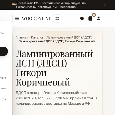
Доставка по РФ — рассчитываем индивидуально ·
Самовывоз в Долгопрудном — бесплатно
0
WOODONLINE
ть
Главная
›
Каталог
›
Ламинированный ДСП (ЛДСП)
⌄
›
Ламинированный ДСП (ЛДСП) Гикори Коричневый
Ламинированный
ДСП (ЛДСП)
Гикори
Коричневый
кция
new
ЛДСП в декоре Гикори Коричневый: листы
2800×2070, толщины 16/18 мм, кромка в тон. В
top
наличии, распил, доставка по Москве и РФ.