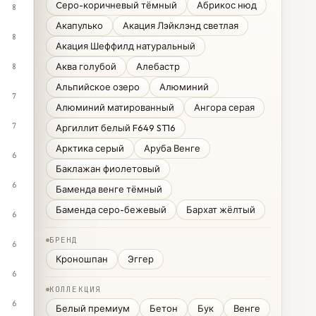
Cеро-коричневый тёмный
Абрикос нюд
8
Акапулько
Акация Лэйклэнд светлая
8
Акация Шеффилд натуральный
Аква голубой
Алебастр
8
Альпийское озеро
Алюминий
7
Алюминий матированный
Ангора серая
7
Аргиллит белый F649 ST16
Арктика серый
Аруба Венге
6
Баклажан фиолетовый
6
Баменда венге тёмный
Баменда серо-бежевый
Бархат жёлтый
6
БРЕНД
6
Кроношпан
Эггер
6
КОЛЛЕКЦИЯ
6
Белый премиум
Бетон
Бук
Венге