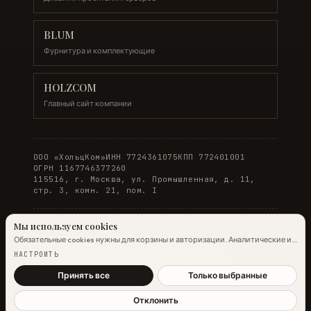
BLUM
Фурнитура и комплектующие
HOLZCOM
Главный сайт компании
ООО «ХольцКом»
ИНН 7724361075
КПП 772401001
ОГРН 1167746377260
115516, г. Москва, ул. Промышленная, д. 11,
стр. 3, комн. 21, пом. I
Мы используем cookies
Обязательные cookies нужны для корзины и авторизации. Аналитические и
© 2026 WOODONLINE. Все права защищены.
маркетинговые помогают улучшить сайт.
Подробнее →
НАСТРОИТЬ
Политика конфиденциальности
·
Условия заказа
Принять все
Только выбранные
Отклонить