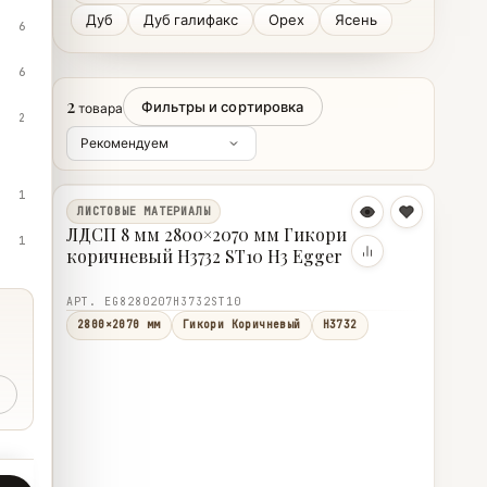
Дуб
Дуб галифакс
Орех
Ясень
6
6
2
Фильтры и сортировка
товара
2
1
ЛИСТОВЫЕ МАТЕРИАЛЫ
ЛДСП 8 мм 2800×2070 мм Гикори
1
коричневый H3732 ST10 H3 Egger
АРТ. EG8280207H3732ST10
2800×2070 мм
Гикори Коричневый
H3732