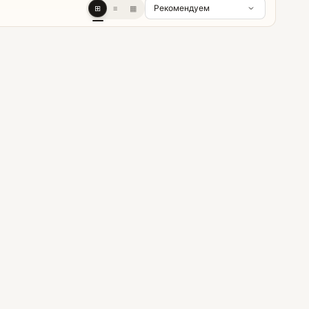
⊞
≡
▦