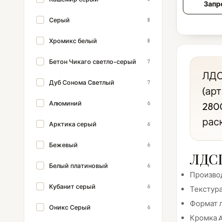
Запр
Серый
8
Хромикс белый
8
Бетон Чикаго светло-серый
7
ЛДС
Дуб Сонома Светлый
7
(ар
Алюминий
6
280
рас
Арктика серый
6
Бежевый
6
ЛДСП
Белый платиновый
6
Производ
Кубанит серый
6
Текстура
Формат л
Оникс Серый
6
Кромка A