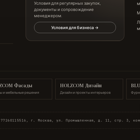
Условия для регулярных закупок,
м
документы и сопровождение
менеджером.
Л
Условия для бизнеса →
м
ZCOM Фасады
HOLZCOM Дизайн
BL
ы и мебельные решения
Дизайн и проекты интерьеров
Фурн
377260
115516, г. Москва, ул. Промышленная, д. 11, стр. 3, ко