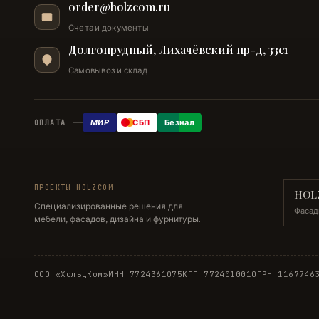
order@holzcom.ru
Счета и документы
Долгопрудный, Лихачёвский пр-д, 33с1
Самовывоз и склад
МИР
СБП
Безнал
ОПЛАТА
ПРОЕКТЫ HOLZCOM
HOL
Специализированные решения для
Фасад
мебели, фасадов, дизайна и фурнитуры.
ООО «ХольцКом»
ИНН 7724361075
КПП 772401001
ОГРН 1167746