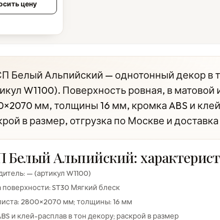
осить цену
П Белый Альпийский — однотонный декор в т
тикул W1100). Поверхность ровная, в матовой
0×2070 мм, толщины 16 мм, кромка ABS и кле
крой в размер, отгрузка по Москве и доставка
 Белый Альпийский: характерис
итель: — (артикул W1100)
 поверхности: ST30 Мягкий блеск
иста: 2800×2070 мм; толщины: 16 мм
BS и клей-расплав в тон декору; раскрой в размер