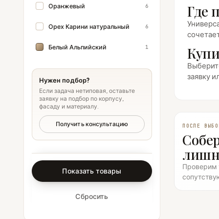
Оранжевый
Где 
6
Универса
Орех Карини натуральный
6
сочетае
Белый Альпийский
1
Купи
Выберите
заявку и
Нужен подбор?
Если задача нетиповая, оставьте
заявку на подбор по корпусу,
фасаду и материалу.
Получить консультацию
ПОСЛЕ ВЫБО
Собе
лишн
Проверим т
Показать товары
сопутству
Сбросить