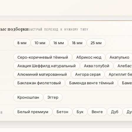
ные подборки
БЫСТРЫЙ ПЕРЕХОД К НУЖНОМУ ТИПУ
8 мм
10 мм
16 мм
18 мм
25 мм
Cеро-коричневый тёмный
Абрикос нюд
Акапулько
Акация Шеффилд натуральный
Аква голубой
Алебас
Алюминий матированный
Ангора серая
Аргиллит бе
Баклажан фиолетовый
Баменда венге тёмный
Баме
Кроношпан
Эггер
Белый премиум
Бетон
Бук
Венге
Дуб
Ду
ИЯ