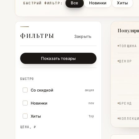
Все
Новинки
Хиты
БЫСТРЫЙ ФИЛЬТР:
Популяр
ФИЛЬТРЫ
Закрыть
ТОЛЩИНА
Показать товары
ДЕКОР
БЫСТРО
Со скидкой
акция
Новинки
new
БРЕНД
Хиты
top
КОЛЛЕКЦ
ЦЕНА, ₽