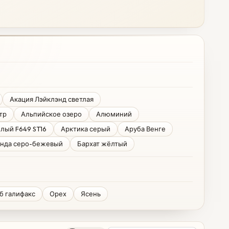
Акация Лэйклэнд светлая
тр
Альпийское озеро
Алюминий
лый F649 ST16
Арктика серый
Аруба Венге
нда серо-бежевый
Бархат жёлтый
б галифакс
Орех
Ясень