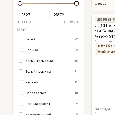
1
товар
ЛИСТОВЫЕ М
1 827 ₽
21 879 ₽
ЛДСП 16 
мм Белы
ДЕКОР
W1100 ST
Белый
72
АРТ. EG1628
2800×2070 
Черный
22
Белый Альп
Белый кремовый
15
Белый премиум
11
Чёрный
11
Серая галька
10
Черный графит
9
по запросу
Кашемир серый
8