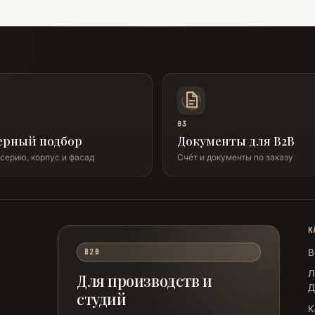
03
ерный подбор
Документы для B2B
серию, корпус и фасад
Счёт и документы по заказу
К
В
B2B
Л
Для производств и
Д
студий
К