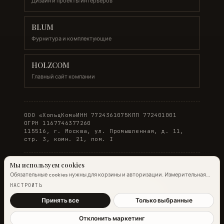
Дизайн и проекты интерьеров
BLUM
Фурнитура и комплектующие
HOLZCOM
Главный сайт компании
ООО «ХольцКом»
ИНН 7724361075
КПП 772401001
ОГРН 1167746377260
115516, г. Москва, ул. Промышленная, д. 11,
стр. 3, комн. 21, пом. I
Мы используем cookies
Обязательные cookies нужны для корзины и авторизации. Измерительная
© 2026 WOODONLINE. Все права защищены.
аналитика Яндекс.Метрики работает на обычных страницах всегда;
НАСТРОИТЬ
настройка ниже управляет только маркетинговыми cookies и атрибуцией.
Политика конфиденциальности
·
Условия заказа
Подробнее →
Принять все
Только выбранные
Отклонить маркетинг