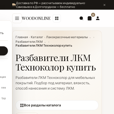
Доставка по РФ — рассчитываем индивидуально ·
Самовывоз в Долгопрудном — бесплатно
0
WOODONLINE
ть
Главная
›
Каталог
›
Лакокрасочные материалы
⌄
›
Разбавители ЛКМ
⌄
›
Разбавители ЛКМ Техноколор купить
Разбавители ЛКМ
Техноколор купить
кция
Разбавители ЛКМ Техноколор для мебельных
покрытий. Подбор под материал, вязкость,
new
способ нанесения и систему ЛКМ.
top
Все разделы каталога