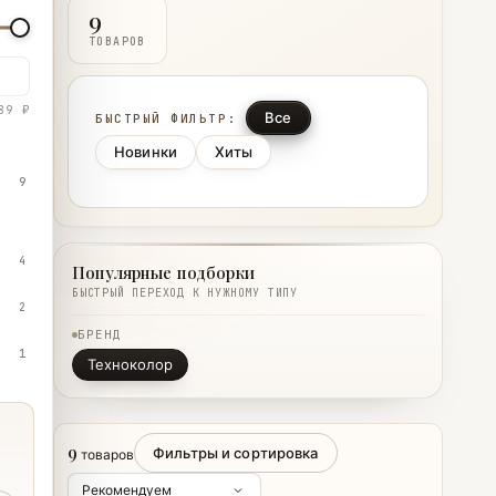
9
ТОВАРОВ
89 ₽
Все
БЫСТРЫЙ ФИЛЬТР:
Новинки
Хиты
9
4
Популярные подборки
БЫСТРЫЙ ПЕРЕХОД К НУЖНОМУ ТИПУ
2
БРЕНД
1
Техноколор
9
Фильтры и сортировка
товаров