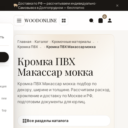
Доставка по РФ — рассчитываем индивидуально ·
Самовывоз в Долгопрудном — бесплатно
0
WOODONLINE
ть
Главная
›
Каталог
›
Кромочные материалы
⌄
›
Кромка ПВХ
⌄
›
Кромка ПВХ Макассар мокка
Кромка ПВХ
Макассар мокка
Кромка ПВХ Макассар мокка: подбор по
кция
декору, ширине и толщине. Рассчитаем расход,
кромление и доставку по Москве и РФ,
new
подготовим документы для юрлиц.
top
Все разделы каталога