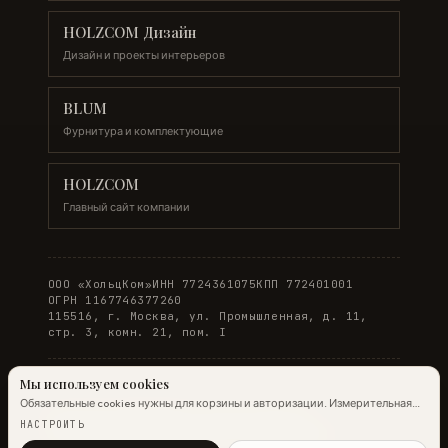
HOLZCOM Дизайн
Дизайн и проекты интерьеров
BLUM
Фурнитура и комплектующие
HOLZCOM
Главный сайт компании
ООО «ХольцКом»
ИНН 7724361075
КПП 772401001
ОГРН 1167746377260
115516, г. Москва, ул. Промышленная, д. 11,
стр. 3, комн. 21, пом. I
Мы используем cookies
Обязательные cookies нужны для корзины и авторизации. Измерительная
© 2026 WOODONLINE. Все права защищены.
аналитика Яндекс.Метрики работает на обычных страницах всегда;
НАСТРОИТЬ
настройка ниже управляет только маркетинговыми cookies и атрибуцией.
Политика конфиденциальности
·
Условия заказа