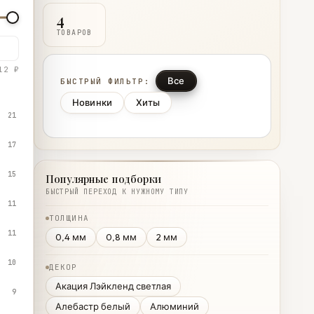
4
ТОВАРОВ
12 ₽
Все
БЫСТРЫЙ ФИЛЬТР:
Новинки
Хиты
21
17
15
Популярные подборки
БЫСТРЫЙ ПЕРЕХОД К НУЖНОМУ ТИПУ
11
ТОЛЩИНА
11
0,4 мм
0,8 мм
2 мм
10
ДЕКОР
Акация Лэйкленд светлая
9
Алебастр белый
Алюминий