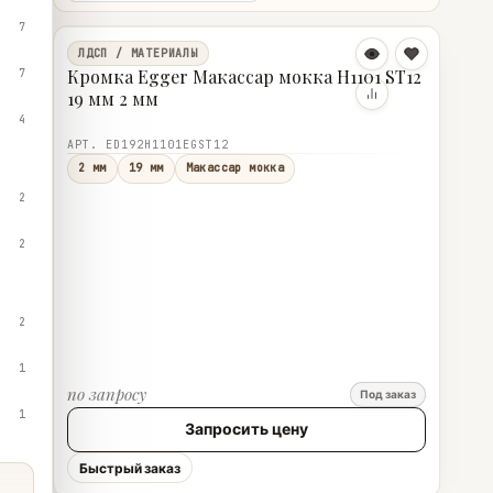
7
ЛДСП / МАТЕРИАЛЫ
Кромка Egger Макассар мокка H1101 ST12
7
19 мм 2 мм
4
АРТ. ED192H1101EGST12
2 мм
19 мм
Макассар мокка
2
2
2
1
по запросу
Под заказ
1
Запросить цену
Быстрый заказ