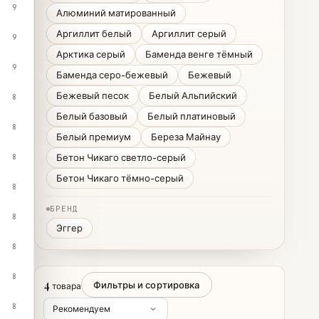
9
Алюминий матированный
Аргиллит белый
Аргиллит серый
9
Арктика серый
Баменда венге тёмный
9
Баменда серо-бежевый
Бежевый
Бежевый песок
Белый Альпийский
8
Белый базовый
Белый платиновый
8
Белый премиум
Береза Майнау
Бетон Чикаго светло-серый
8
Бетон Чикаго тёмно-серый
8
БРЕНД
8
Эггер
8
8
4
Фильтры и сортировка
товара
8