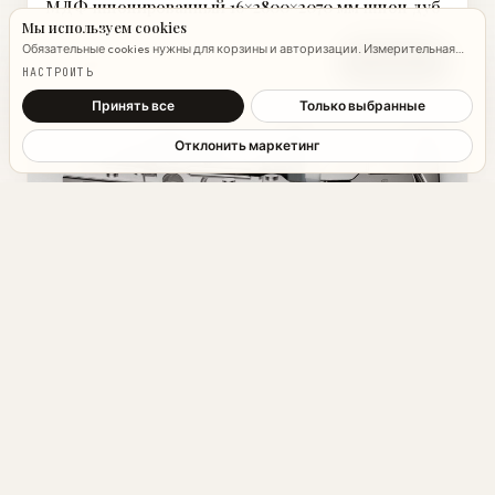
МДФ шпонированный 16×2800×2070 мм шпон дуб
2 ст
Мы используем cookies
Обязательные cookies нужны для корзины и авторизации. Измерительная
24 349 ₽
В корзину
аналитика Яндекс.Метрики работает на обычных страницах всегда;
НАСТРОИТЬ
настройка ниже управляет только маркетинговыми cookies и атрибуцией.
Подробнее →
Принять все
Только выбранные
Отклонить маркетинг
Петля Sensys 8675, угол 110°, чашка TH52, D35,
накладная навеска (B 12,5)
405 ₽
В корзину
ТОВАР ДНЯ