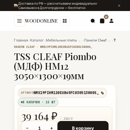
Доставка по РФ — рассчитываем индивидуально ·
Самовывоз в Долгопрудном — бесплатно
0
WOODONLINE
Главная
›
Каталог
›
Мебельные плиты
⌄
›
Панели Cleaf
⌄
›
TSS CLEAF Piombo (МДФ) HM12 3050×1300×19мм
ПАНЕЛИ CLEAF · NMX19PIHM120EUB65FC030513000S_
TSS CLEAF Piombo
(МДФ) HM12
3050×1300×19мм
NMX19PIHM120EUB65FC030513000S_
АРТИКУЛ
копировать
В НАЛИЧИИ · 15 ШТ
39 164 ₽
−
+
В корзину