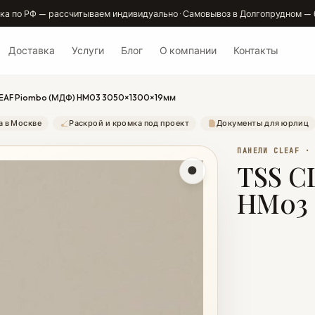
ка по РФ — рассчитываем индивидуально · Самовывоз в Долгопрудном — 
Доставка
Услуги
Блог
О компании
Контакты
LEAF Piombo (МДФ) HM03 3050×1300×19мм
а в Москве
Раскрой и кромка под проект
Документы для юрлиц
ПАНЕЛИ CLEAF ·
TSS C
HM03 