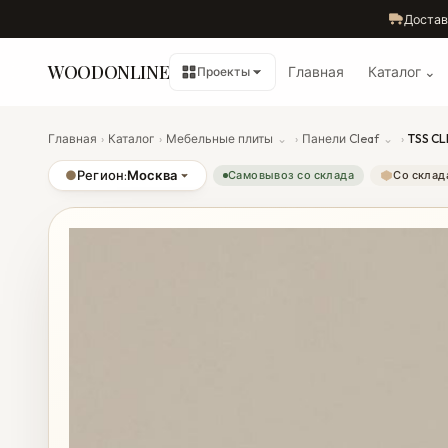
Достав
WOODONLINE
Главная
Каталог ⌄
Проекты
Главная
›
Каталог
›
Мебельные плиты
⌄
›
Панели Cleaf
⌄
›
TSS C
●
Регион:
Москва
Самовывоз со склада
Со склад