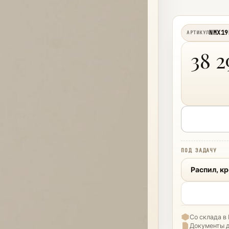
NMX19
АРТИКУЛ
38 2
ПОД ЗАДАЧУ
Распил, к
Со склада в
Документы 