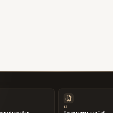
03
ерный подбор
Документы для B2B