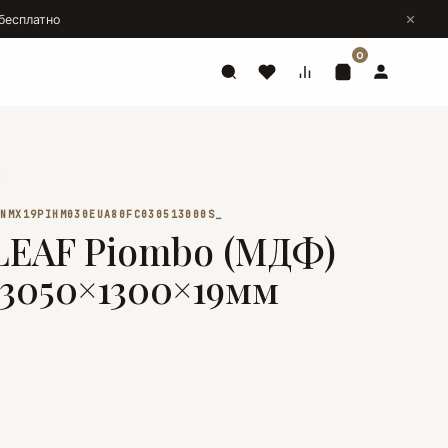
бесплатно
0
 NMX19PIHM030EUA80FC030513000S_
LEAF Piombo (МДФ)
3050×1300×19мм