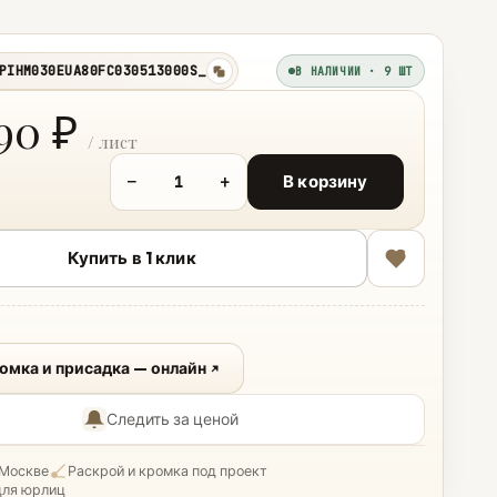
PIHM030EUA80FC030513000S_
В НАЛИЧИИ · 9 ШТ
копировать
90 ₽
−
+
В корзину
Купить в 1 клик
ромка и присадка — онлайн
Следить за ценой
 Москве
Раскрой и кромка под проект
для юрлиц