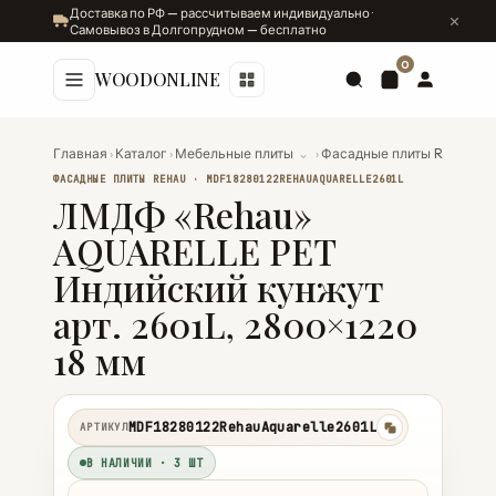
Доставка по РФ — рассчитываем индивидуально ·
Самовывоз в Долгопрудном — бесплатно
0
WOODONLINE
Главная
›
Каталог
›
Мебельные плиты
⌄
›
Фасадные плиты Rehau
⌄
ФАСАДНЫЕ ПЛИТЫ REHAU · MDF18280122REHAUAQUARELLE2601L
ЛМДФ «Rehau»
AQUARELLE PET
Индийский кунжут
арт. 2601L, 2800×1220
18 мм
MDF18280122RehauAquarelle2601L
АРТИКУЛ
копировать
В НАЛИЧИИ · 3 ШТ