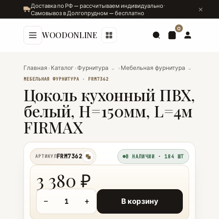
Доставка по РФ — рассчитываем индивидуально ·
Самовывоз в Долгопрудном — бесплатно
0
WOODONLINE
Главная
›
Каталог
›
Фурнитура
⌄
›
Мебельная фурнитура
⌄
›
Цоколь
МЕБЕЛЬНАЯ ФУРНИТУРА · FRM7362
Цоколь кухонный ПВХ,
белый, H=150мм, L=4м
FIRMAX
FRM7362
АРТИКУЛ
В НАЛИЧИИ · 184 ШТ
копировать
3 380 ₽
−
+
В корзину