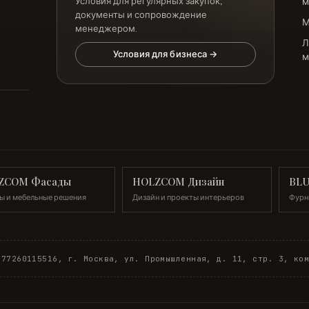
Условия для регулярных закупок,
м
документы и сопровождение
менеджером.
Л
Условия для бизнеса →
м
ZCOM Фасады
HOLZCOM Дизайн
BL
ы и мебельные решения
Дизайн и проекты интерьеров
Фурн
377260
115516, г. Москва, ул. Промышленная, д. 11, стр. 3, ко