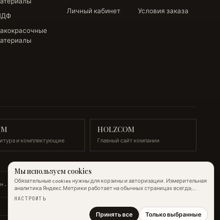
атериалы
Личный кабинет
Условия заказа
МДФ
акокрасочные
атериалы
UM
HOLZCOM
итура и комплектующие
Главный сайт компании
Мы используем cookies
Обязательные cookies нужны для корзины и авторизации. Измерительная
мн. 21, пом. I
аналитика Яндекс.Метрики работает на обычных страницах всегда;
настройка ниже управляет только маркетинговыми cookies и
НАСТРОИТЬ
атрибуцией.
Подробнее →
Принять все
Только выбранные