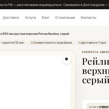
ка по РФ — рассчитываем индивидуально · Самовывоз в Долгопрудном — 
Доставка
Услуги
Блог
О компании
Контакты
и 550 мм круглые верхние Firmax Newline, серый
· гарантия 12 мес
Совместимость подобрана
Доставка от 1 дня
КОМПЛЕКТЫ ЯЩИК
Рейли
верхн
серы
FRM09
АРТИКУЛ