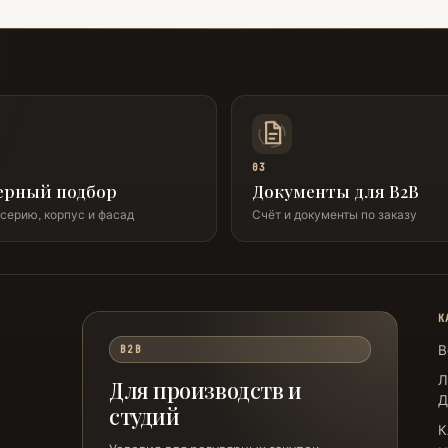
03
ерный подбор
Документы для B2B
серию, корпус и фасад
Счёт и документы по заказу
К
В
B2B
Л
Для производств и
Д
студий
К