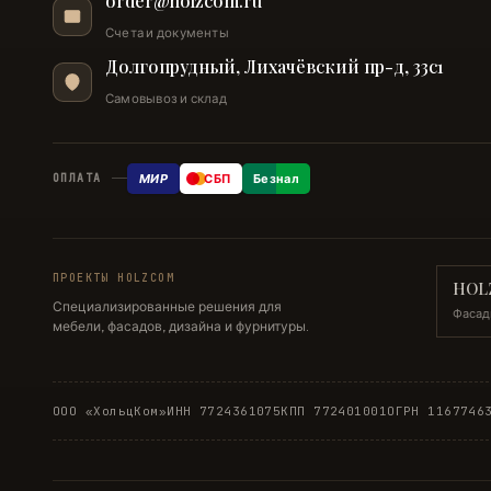
order@holzcom.ru
Счета и документы
Долгопрудный, Лихачёвский пр-д, 33с1
Самовывоз и склад
МИР
СБП
Безнал
ОПЛАТА
ПРОЕКТЫ HOLZCOM
HOL
Специализированные решения для
Фасад
мебели, фасадов, дизайна и фурнитуры.
ООО «ХольцКом»
ИНН 7724361075
КПП 772401001
ОГРН 1167746