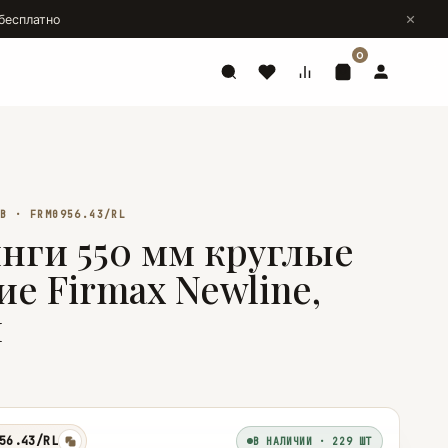
бесплатно
0
ОВ · FRM0956.43/RL
нги 550 мм круглые
ие Firmax Newline,
й
56.43/RL
В НАЛИЧИИ · 229 ШТ