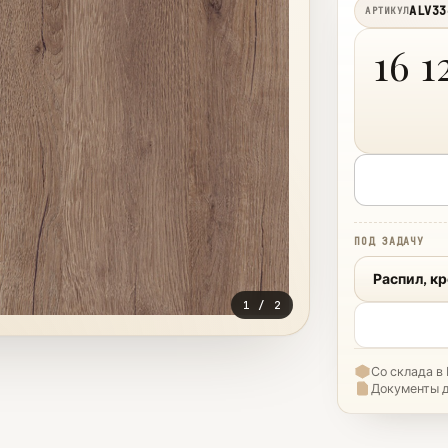
ALV33
АРТИКУЛ
16 1
ПОД ЗАДАЧУ
Распил, к
1
/
2
Со склада в
Документы 