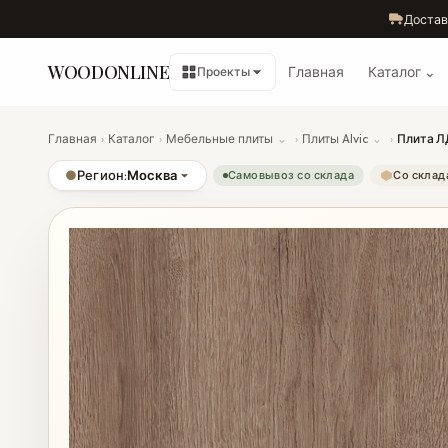
Достав
WOODONLINE
Главная
Каталог ⌄
Проекты
Главная
›
Каталог
›
Мебельные плиты
⌄
›
Плиты Alvic
⌄
›
Плита ЛД
●
Регион:
Москва
Самовывоз со склада
Со склад