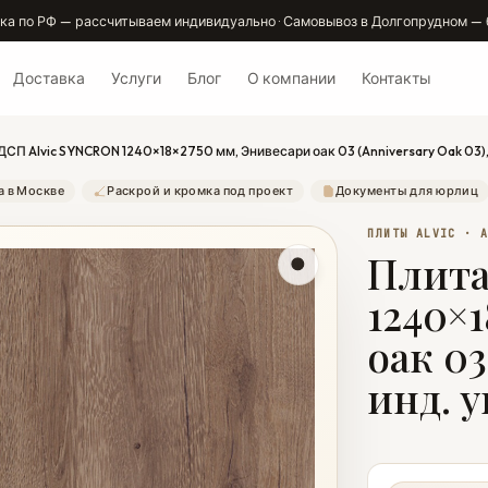
ка по РФ — рассчитываем индивидуально · Самовывоз в Долгопрудном — 
Доставка
Услуги
Блог
О компании
Контакты
СП Alvic SYNCRON 1240×18×2750 мм, Энивесари оак 03 (Anniversary Oak 03),
а в Москве
Раскрой и кромка под проект
Документы для юрлиц
ПЛИТЫ ALVIC · 
Плита
1240×
оак 03
инд. 