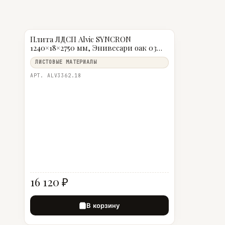
Плита ЛДСП Alvic SYNCRON
1240×18×2750 мм, Энивесари оак 03
(Anniversary Oak 03), инд. упаковка
ЛИСТОВЫЕ МАТЕРИАЛЫ
АРТ. ALV3362.18
16 120 ₽
В корзину