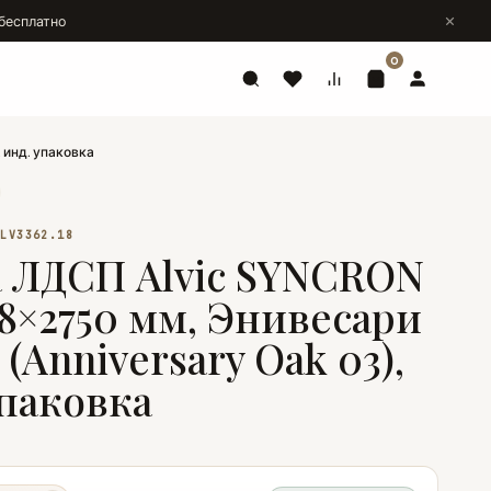
бесплатно
0
 инд. упаковка
ALV3362.18
 ЛДСП Alvic SYNCRON
18×2750 мм, Энивесари
 (Anniversary Oak 03),
упаковка