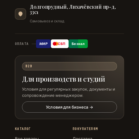
Долгопрудный, Лихачёвский пр-д,
33с1
Самовывоз и склад
МИР
СБП
Безнал
ОПЛАТА
B2B
Для производств и студий
Условия для регулярных закупок, документы и
сопровождение менеджером.
Условия для бизнеса →
КАТАЛОГ
ПОКУПАТЕЛЯМ
Все товары
Доставка