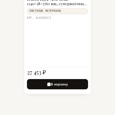
1240×18×2750 мм, суперматовый
антрацит Metaldeco (Antracita
ЛИСТОВЫЕ МАТЕРИАЛЫ
Metaldeco Zenit)
АРТ. ALV0255/Z
27 453 ₽
В корзину