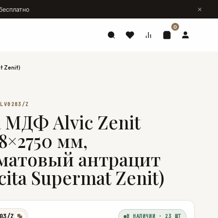
бесплатно
0
 Zenit)
ALV0203/Z
 МДФ Alvic Zenit
8×2750 мм,
матовый антрацит
cita Supermat Zenit)
03/Z
В НАЛИЧИИ · 23 ШТ