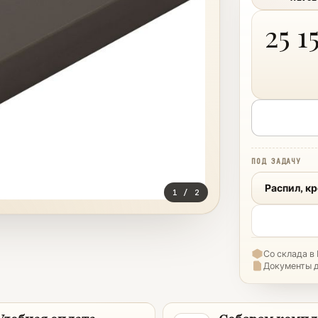
25 1
ПОД ЗАДАЧУ
Распил, к
1
/
2
Со склада в
Документы 