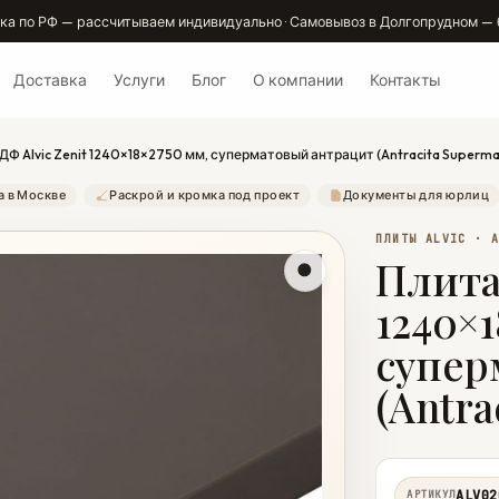
ка по РФ — рассчитываем индивидуально · Самовывоз в Долгопрудном — 
Доставка
Услуги
Блог
О компании
Контакты
Ф Alvic Zenit 1240×18×2750 мм, суперматовый антрацит (Antracita Supermat
а в Москве
Раскрой и кромка под проект
Документы для юрлиц
ПЛИТЫ ALVIC · 
Плита
1240×1
супер
(Antra
ALV02
АРТИКУЛ