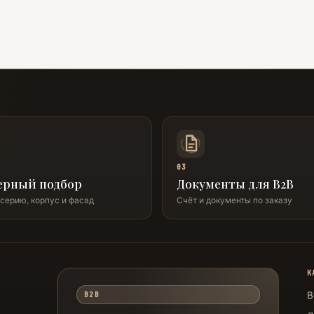
03
ерный подбор
Документы для B2B
серию, корпус и фасад
Счёт и документы по заказу
К
В
B2B