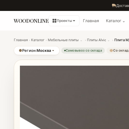
Достав
WOODONLINE
Главная
Каталог ⌄
Проекты
Главная
›
Каталог
›
Мебельные плиты
⌄
›
Плиты Alvic
⌄
›
Плита МД
●
Регион:
Москва
Самовывоз со склада
Со склад