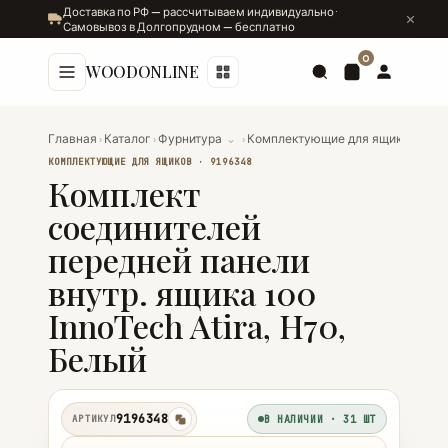
Доставка по РФ — рассчитываем индивидуально ·
Самовывоз в Долгопрудном — бесплатно
0
WOODONLINE
Главная
›
Каталог
›
Фурнитура
⌄
›
Комплектующие для ящиков
⌄
›
К
КОМПЛЕКТУЮЩИЕ ДЛЯ ЯЩИКОВ · 9196348
Комплект
соединителей
передней панели
внутр. ящика 100
InnoTech Atira, H70,
Белый
9196348
АРТИКУЛ
В НАЛИЧИИ · 31 ШТ
копировать