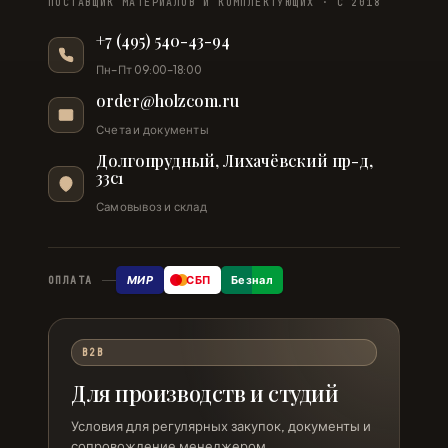
ПОСТАВЩИК МАТЕРИАЛОВ И КОМПЛЕКТУЮЩИХ · С 2018
+7 (495) 540-43-94
Пн–Пт 09:00–18:00
order@holzcom.ru
Счета и документы
Долгопрудный, Лихачёвский пр-д,
33с1
Самовывоз и склад
МИР
СБП
Безнал
ОПЛАТА
B2B
Для производств и студий
Условия для регулярных закупок, документы и
сопровождение менеджером.