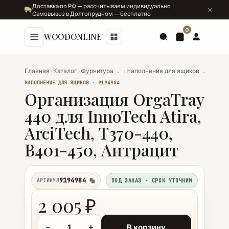
Доставка по РФ — рассчитываем индивидуально ·
Самовывоз в Долгопрудном — бесплатно
0
WOODONLINE
Главная
›
Каталог
›
Фурнитура
⌄
›
Наполнение для ящиков
⌄
›
Орган
НАПОЛНЕНИЕ ДЛЯ ЯЩИКОВ · 9194984
Организация OrgaTray
440 для InnoTech Atira,
ArciTech, T370-440,
B401-450, Антрацит
9194984
АРТИКУЛ
ПОД ЗАКАЗ · СРОК УТОЧНИМ
копировать
2 005 ₽
−
+
В корзину