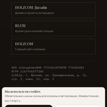
HOLZCOM Дизайн
Дизайн и проекты интерьеров
BLUM
Фурнитура и комплектующие
HOLZCOM
Главный сайт компании
ООО «ХольцКом»
ИНН 7724361075
КПП 772401001
ОГРН 1167746377260
115516, г. Москва, ул. Промышленная, д. 11,
стр. 3, комн. 21, пом. I
Мы используем cookies
Обязательные cookies нужны для корзины и авторизации. Измерительная
© 2026 WOODONLINE. Все права защищены.
аналитика Яндекс.Метрики работает на обычных страницах всегда;
НАСТРОИТЬ
настройка ниже управляет только маркетинговыми cookies и атрибуцией.
Политика конфиденциальности
·
Условия заказа
Подробнее →