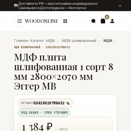
Доставка по РФ — рассчитываем индивидуально ·
Самовывоз в Долгопрудном — бесплатно
0
WOODONLINE
Главная
›
Каталог
›
МДФ
⌄
›
МДФ шлифованный
⌄
›
МДФ плита шлифованная 1 сорт 8 мм 2800×2070 мм Эггер MB
МДФ ШЛИФОВАННЫЙ · EG8280207MBAS2
МДФ плита
шлифованная 1 сорт 8
мм 2800×2070 мм
Эггер MB
EG8280207MBAS2
АРТИКУЛ
копировать
ПОД ЗАКАЗ · СРОК УТОЧНИМ
1 384 ₽