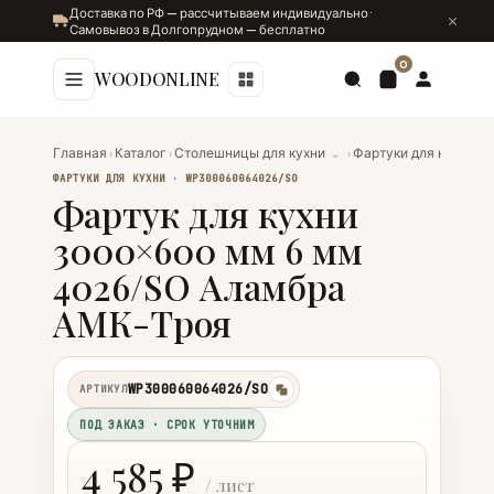
Доставка по РФ — рассчитываем индивидуально ·
Самовывоз в Долгопрудном — бесплатно
0
WOODONLINE
Главная
›
Каталог
›
Столешницы для кухни
⌄
›
Фартуки для кухни
⌄
ФАРТУКИ ДЛЯ КУХНИ · WP300060064026/SO
Фартук для кухни
3000×600 мм 6 мм
4026/SO Аламбра
АМК-Троя
WP300060064026/SO
АРТИКУЛ
копировать
ПОД ЗАКАЗ · СРОК УТОЧНИМ
4 585 ₽