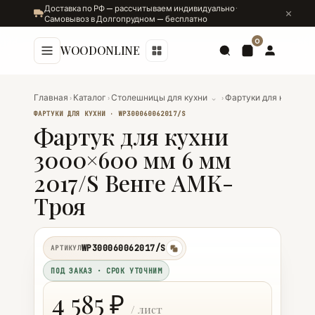
Доставка по РФ — рассчитываем индивидуально ·
Самовывоз в Долгопрудном — бесплатно
0
WOODONLINE
Главная
›
Каталог
›
Столешницы для кухни
⌄
›
Фартуки для кухни
⌄
ФАРТУКИ ДЛЯ КУХНИ · WP300060062017/S
Фартук для кухни
3000×600 мм 6 мм
2017/S Венге АМК-
Троя
WP300060062017/S
АРТИКУЛ
копировать
ПОД ЗАКАЗ · СРОК УТОЧНИМ
4 585 ₽