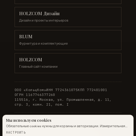
HOLZCOM Дизайн
Дизайн и проекты интерьеров
BLUM
Фурнитура и комплектующие
HOLZCOM
Главный сайт компании
ООО «ХольцКом»
ИНН 7724361075
КПП 772401001
ОГРН 1167746377260
115516, г. Москва, ул. Промышленная, д. 11,
стр. 3, комн. 21, пом. I
Мы используем cookies
Обязательные cookies нужны для корзины и авторизации. Измерительная
© 2026 WOODONLINE. Все права защищены.
аналитика Яндекс.Метрики работает на обычных страницах всегда;
НАСТРОИТЬ
настройка ниже управляет только маркетинговыми cookies и атрибуцией.
Политика конфиденциальности
·
Условия заказа