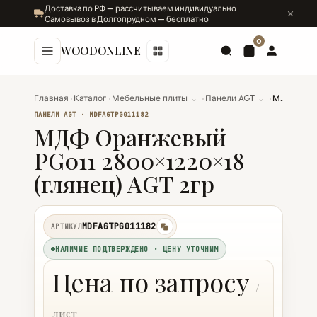
Доставка по РФ — рассчитываем индивидуально ·
Самовывоз в Долгопрудном — бесплатно
0
WOODONLINE
Главная
›
Каталог
›
Мебельные плиты
⌄
›
Панели AGT
⌄
›
МДФ Оранжевый PG011 2800×1220×18 (глянец) AGT 2гр
ПАНЕЛИ AGT · MDFAGTPG011182
МДФ Оранжевый
PG011 2800×1220×18
(глянец) AGT 2гр
MDFAGTPG011182
АРТИКУЛ
копировать
НАЛИЧИЕ ПОДТВЕРЖДЕНО · ЦЕНУ УТОЧНИМ
Цена по запросу