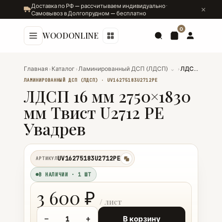
Доставка по РФ — рассчитываем индивидуально ·
Самовывоз в Долгопрудном — бесплатно
0
WOODONLINE
Главная
›
Каталог
›
Ламинированный ДСП (ЛДСП)
⌄
›
ЛДСП 16 мм 2750×1830 мм Твист U2712 PE Увадрев
ЛАМИНИРОВАННЫЙ ДСП (ЛДСП) · UV16275183U2712PE
ЛДСП 16 мм 2750×1830
мм Твист U2712 PE
Увадрев
UV16275183U2712PE
АРТИКУЛ
копировать
В НАЛИЧИИ · 1 ШТ
3 600 ₽
−
+
В корзину