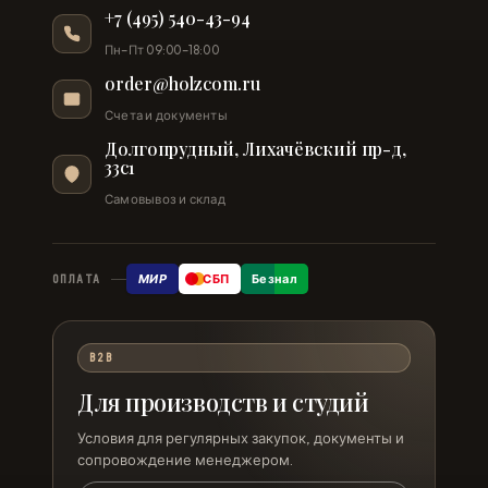
+7 (495) 540-43-94
Пн–Пт 09:00–18:00
order@holzcom.ru
Счета и документы
Долгопрудный, Лихачёвский пр-д,
33с1
Самовывоз и склад
МИР
СБП
Безнал
ОПЛАТА
B2B
Для производств и студий
Условия для регулярных закупок, документы и
сопровождение менеджером.