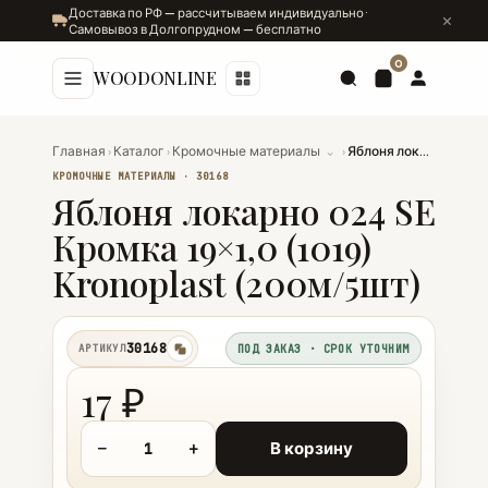
Доставка по РФ — рассчитываем индивидуально ·
Самовывоз в Долгопрудном — бесплатно
0
WOODONLINE
Главная
›
Каталог
›
Кромочные материалы
⌄
›
Яблоня локарно 024 SE Кромка 19×1,0 (1019) Kronoplast (200м/5шт)
КРОМОЧНЫЕ МАТЕРИАЛЫ · 30168
Яблоня локарно 024 SE
Кромка 19×1,0 (1019)
Kronoplast (200м/5шт)
30168
АРТИКУЛ
ПОД ЗАКАЗ · СРОК УТОЧНИМ
копировать
17 ₽
−
+
В корзину