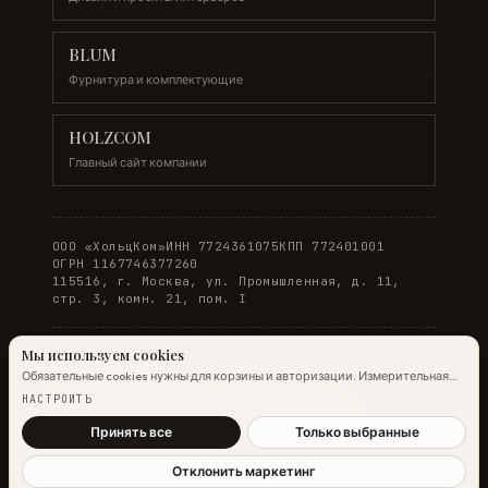
BLUM
Фурнитура и комплектующие
HOLZCOM
Главный сайт компании
ООО «ХольцКом»
ИНН 7724361075
КПП 772401001
ОГРН 1167746377260
115516, г. Москва, ул. Промышленная, д. 11,
стр. 3, комн. 21, пом. I
Мы используем cookies
Обязательные cookies нужны для корзины и авторизации. Измерительная
© 2026 WOODONLINE. Все права защищены.
аналитика Яндекс.Метрики работает на обычных страницах всегда;
НАСТРОИТЬ
настройка ниже управляет только маркетинговыми cookies и атрибуцией.
Политика конфиденциальности
·
Условия заказа
Подробнее →
Принять все
Только выбранные
Отклонить маркетинг