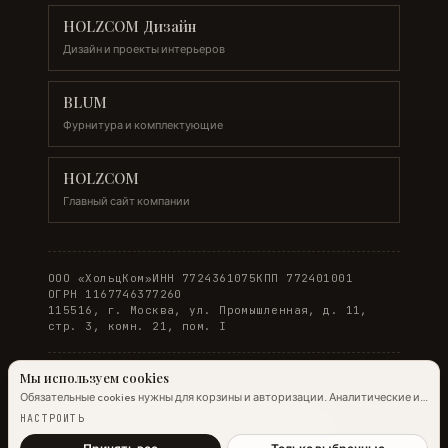
HOLZCOM Дизайн
Дизайн и проекты интерьеров
BLUM
Фурнитура и комплектующие
HOLZCOM
Главный сайт компании
ООО «ХольцКом»
ИНН 7724361075
КПП 772401001
ОГРН 1167746377260
115516, г. Москва, ул. Промышленная, д. 11,
стр. 3, комн. 21, пом. I
Мы используем cookies
Обязательные cookies нужны для корзины и авторизации. Аналитические и
© 2026 WOODONLINE. Все права защищены.
маркетинговые помогают улучшить сайт.
Подробнее →
НАСТРОИТЬ
Политика конфиденциальности
·
Условия заказа