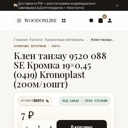
Доставка по РФ — рассчитываем индивидуально ·
Самовывоз в Долгопрудном — бесплатно
0
WOODONLINE
Главная
›
Каталог
›
Кромочные материалы
⌄
›
Клен танзау 9520 088 SE Кромка 19×0,45 (0419) Kronoplast (200м/10шт)
КРОМОЧНЫЕ МАТЕРИАЛЫ · 30074
Клен танзау 9520 088
SE Кромка 19×0,45
(0419) Kronoplast
(200м/10шт)
30074
АРТИКУЛ
ПОД ЗАКАЗ · СРОК УТОЧНИМ
копировать
7 ₽
−
+
В корзину