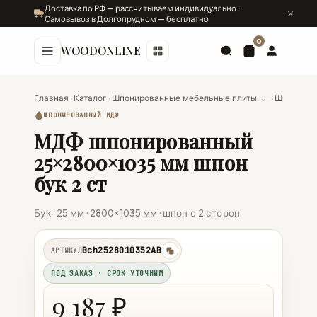
Доставка по РФ — рассчитываем индивидуально ·
Самовывоз в Долгопрудном — бесплатно
0
WOODONLINE
Главная
›
Каталог
›
Шпонированные мебельные плиты
⌄
›
Шпониро
ШПОНИРОВАННЫЙ МДФ
МДФ шпонированный
25×2800×1035 мм шпон
бук 2 ст
Бук · 25 мм · 2800×1035 мм · шпон с 2 сторон
Bch2528010352AB
АРТИКУЛ
копировать
ПОД ЗАКАЗ · СРОК УТОЧНИМ
9 187 ₽