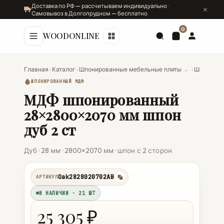
Доставка по РФ — рассчитываем индивидуально ·
Самовывоз в Долгопрудном — бесплатно
0
WOODONLINE
Главная
›
Каталог
›
Шпонированные мебельные плиты
⌄
›
Шпониро
ШПОНИРОВАННЫЙ МДФ
МДФ шпонированный
28×2800×2070 мм шпон
дуб 2 ст
Дуб · 28 мм · 2800×2070 мм · шпон с 2 сторон
Oak2828020702AB
АРТИКУЛ
копировать
В НАЛИЧИИ · 21 ШТ
25 305 ₽