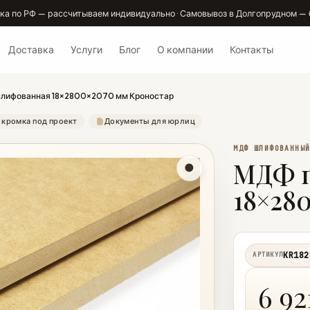
ка по РФ — рассчитываем индивидуально · Самовывоз в Долгопрудном — 
Доставка
Услуги
Блог
О компании
Контакты
лифованная 18×2800×2070 мм Кроностар
 кромка под проект
Документы для юрлиц
МДФ ШЛИФОВАННЫ
МДФ 
18×28
KR182
АРТИКУЛ
6 92