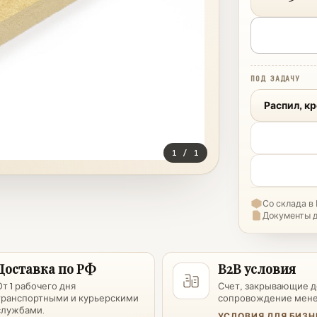
ПОД ЗАДАЧУ
Распил, к
1
/
1
Со склада в
Документы 
Доставка по РФ
B2B условия
От 1 рабочего дня
Счет, закрывающие 
транспортными и курьерскими
сопровождение мен
службами.
УСЛОВИЯ ДЛЯ БИЗН