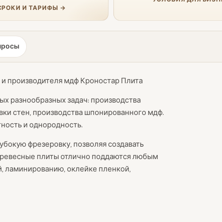
СРОКИ И ТАРИФЫ →
просы
а и производителя мдф Кроностар Плита
х разнообразных задач: производства
вки стен, производства шпонированного мдф.
ность и однородность.
убокую фрезеровку, позволяя создавать
Древесные плиты отлично поддаются любым
й, ламинированию, оклейке пленкой,