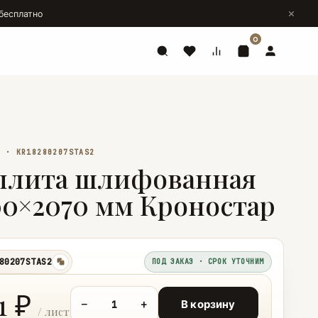
бесплатно
0
Й · KR18280207STAS2
плита шлифованная
00×2070 мм Кроностар
80207STAS2
ПОД ЗАКАЗ · СРОК УТОЧНИМ
копировать
1 ₽
−
+
В корзину