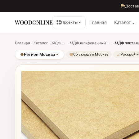
Достав
WOODONLINE
Главная
Каталог ⌄
Проекты
Главная
›
Каталог
›
МДФ
⌄
›
МДФ шлифованный
⌄
›
МДФ плита ш
●
Регион:
Москва
Со склада в Москве
Раскрой и