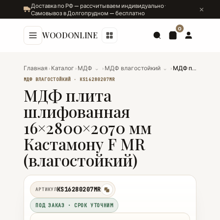
Доставка по РФ — рассчитываем индивидуально ·
Самовывоз в Долгопрудном — бесплатно
0
WOODONLINE
Главная
›
Каталог
›
МДФ
⌄
›
МДФ влагостойкий
⌄
›
МДФ плита шлифованная 16×2800×2070 мм Кастамону F MR (влагостойкий)
МДФ ВЛАГОСТОЙКИЙ · KS16280207MR
МДФ плита
шлифованная
16×2800×2070 мм
Кастамону F MR
(влагостойкий)
KS16280207MR
АРТИКУЛ
копировать
ПОД ЗАКАЗ · СРОК УТОЧНИМ