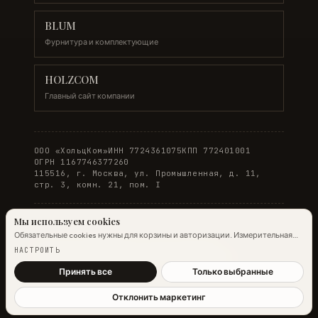
BLUM
Фурнитура и комплектующие
HOLZCOM
Главный сайт компании
ООО «ХольцКом»
ИНН 7724361075
КПП 772401001
ОГРН 1167746377260
115516, г. Москва, ул. Промышленная, д. 11,
стр. 3, комн. 21, пом. I
Мы используем cookies
Обязательные cookies нужны для корзины и авторизации. Измерительная
© 2026 WOODONLINE. Все права защищены.
аналитика Яндекс.Метрики работает на обычных страницах всегда;
НАСТРОИТЬ
настройка ниже управляет только маркетинговыми cookies и атрибуцией.
Политика конфиденциальности
·
Условия заказа
Подробнее →
Принять все
Только выбранные
Отклонить маркетинг