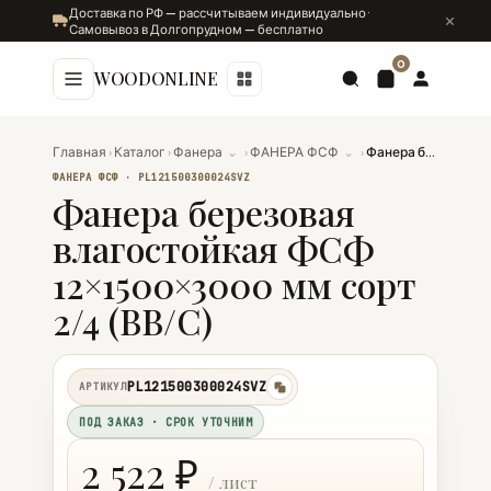
Доставка по РФ — рассчитываем индивидуально ·
Самовывоз в Долгопрудном — бесплатно
0
WOODONLINE
Главная
›
Каталог
›
Фанера
⌄
›
ФАНЕРА ФСФ
⌄
›
Фанера березовая влагостойкая ФСФ 12×1500×3000 мм сорт 2/4 (ВВ/C)
ФАНЕРА ФСФ · PL121500300024SVZ
Фанера березовая
влагостойкая ФСФ
12×1500×3000 мм сорт
2/4 (ВВ/C)
PL121500300024SVZ
АРТИКУЛ
копировать
ПОД ЗАКАЗ · СРОК УТОЧНИМ
2 522 ₽