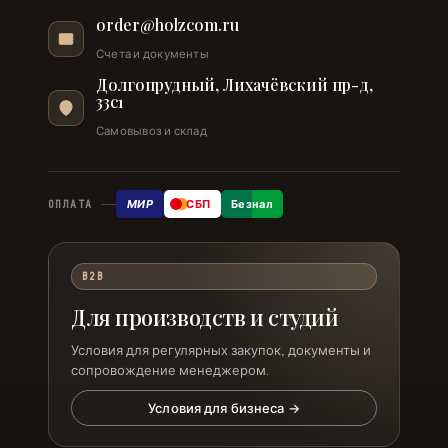
order@holzcom.ru
Счета и документы
Долгопрудный, Лихачёвский пр-д,
33с1
Самовывоз и склад
МИР
СБП
Безнал
ОПЛАТА
B2B
Для производств и студий
Условия для регулярных закупок, документы и
сопровождение менеджером.
Условия для бизнеса →