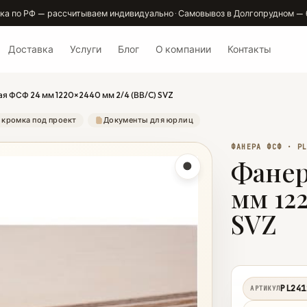
ка по РФ — рассчитываем индивидуально · Самовывоз в Долгопрудном — 
Доставка
Услуги
Блог
О компании
Контакты
я ФСФ 24 мм 1220×2440 мм 2/4 (ВВ/C) SVZ
 кромка под проект
Документы для юрлиц
ФАНЕРА ФСФ · P
Фанер
мм 122
SVZ
PL241
АРТИКУЛ