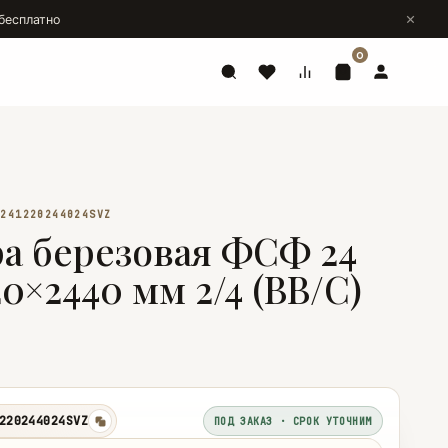
бесплатно
0
L241220244024SVZ
а березовая ФСФ 24
0×2440 мм 2/4 (ВВ/C)
220244024SVZ
ПОД ЗАКАЗ · СРОК УТОЧНИМ
копировать