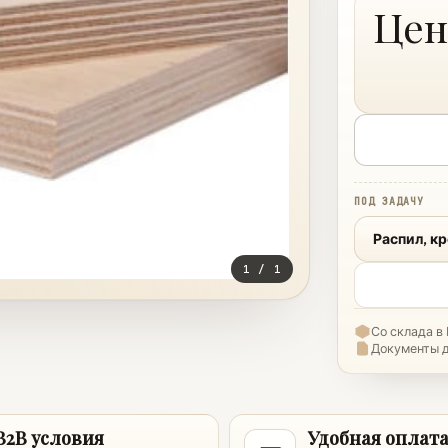
Цен
ПОД ЗАДАЧУ
Распил, к
1
/
1
Со склада в
Документы 
B2B условия
Удобная оплат