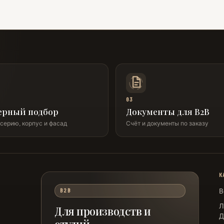
03
ерный подбор
Документы для B2B
серию, корпус и фасад
Счёт и документы по заказу
К
В
B2B
Л
Для производств и
Д
студий