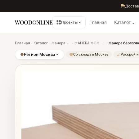
Достав
WOODONLINE
Главная
Каталог ⌄
Проекты
Главная
›
Каталог
›
Фанера
⌄
›
ФАНЕРА ФСФ
⌄
›
Фанера березова
●
Регион:
Москва
Со склада в Москве
Раскрой и