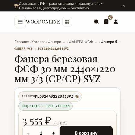
Доставка по РФ — рассчитываем индивидуально ·
Самовывоз в Долгопрудном — бесплатно
0
WOODONLINE
Главная
›
Каталог
›
Фанера
⌄
›
ФАНЕРА ФСФ
⌄
›
Фанера березовая ФСФ 30 мм 2440×1220 мм 3/3 (CP/CP) SVZ
ФАНЕРА ФСФ · PL302440122033SVZ
Фанера березовая
ФСФ 30 мм 2440×1220
мм 3/3 (CP/CP) SVZ
PL302440122033SVZ
АРТИКУЛ
копировать
ПОД ЗАКАЗ · СРОК УТОЧНИМ
3 555 ₽
−
+
В корзину